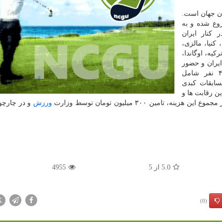
ن جهان است.
ه كیش شروع شده و به
۱۴ تیم خارجی در كنار ایران
 كنیا، مالزی،
كیه، اوگاندا،
یران و حضور
در مسابقات اعلام آمادگی كرده اند. در مجموع ۴۰۰ نفر شامل
مسابقات كبدی
ین رقابت ها و
امین ۳۰۰ میلیون تومان توسط وزارت
ورزش
و در چارچ
5.0
از
5
4955
X
(0)