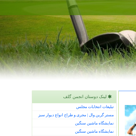
لینک دوستان انجمن گلف
تبلیغات انتخابات مجلس
مستر گرین وال | مجری و طراح انواع دیوار سبز
نمایشگاه ماشین سنگین
نمایشگاه ماشین سنگین