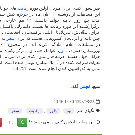
فدراسیون كبدی ایران میزبان اولین دوره
رقابت
های جوانا
این مسابقات از دوشنبه ۲۰ آبان ماه در جزیر
مدت پنج روز ادامه خواهد داشت. 
برگزاركننده این دوره رقابت ها هستند. دانمارك، پاكستان،
عراق، بنگلادش، سریلانكا، تایلند، تركمنستان، افغانستان، تر
چین تایپه و آذربایجان كشورهایی هستند كه برای
سفر
به ا
ورزشكار، همراه،
داور
، عوامل فنی و... برگزاركننده 
جوانان جهان هستند. هزینه فدراسیون كبدی برای میزبانی ا
نفرات شركت كننده در آن یك میلیارد تومان شده است. از مجموع این هزینه، ت
مالی به فدراسیون كبدی انجام شده است. 251 251
منبع:
انجمن گلف
1398/08/23
10:16:18
تگهای خبر:
تیم
,
داور
,
رقابت
,
سفر
این مطلب انجمن گلف را می پسندید؟
(1)