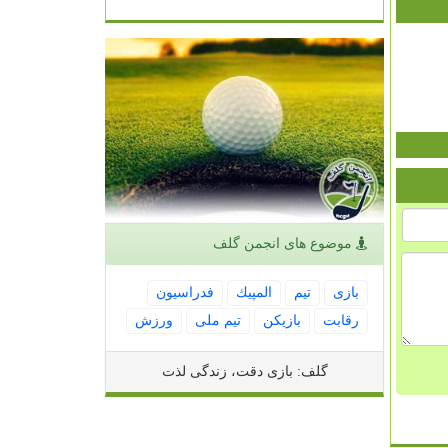
موضوع های انجمن گلف
بازی
تیم
المپیك
فدراسیون
رقابت
بازیكن
تیم ملی
ورزش
گلف: بازی دقت، زندگی لذت