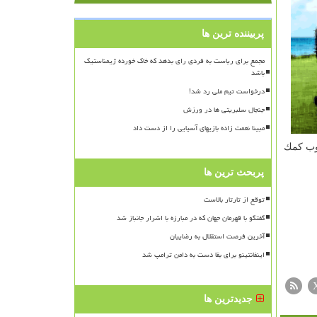
پربیننده ترین ها
مجمع برای ریاست به فردی رای بدهد که خاک خورده ژیمناستیک
باشد
درخواست تیم ملی رد شد!
جنجال سلبریتی ها در ورزش
مبینا نعمت زاده بازیهای آسیایی را از دست داد
وب كمك
پربحث ترین ها
توقع از تارتار بالاست
گفتگو با قهرمان جهان که در مبارزه با اشرار جانباز شد
آخرین فرصت استقلال به رضاییان
اینفانتینو برای بقا دست به دامن ترامپ شد
جدیدترین ها