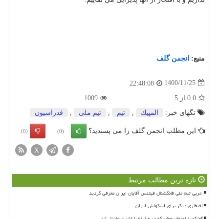
منبع:
انجمن گلف
1400/11/25
22:48:08
0.0
از
5
1009
تگهای خبر:
المپیك
,
تیم
,
تیم ملی
,
فدراسیون
این مطلب انجمن گلف را می پسندید؟
(0)
(0)
X
تازه ترین مطالب مرتبط
افتخاری دیگر برای اسکواش ایران
گفتگو با قهرمان جهان که در مبارزه با اشرار جانباز شد