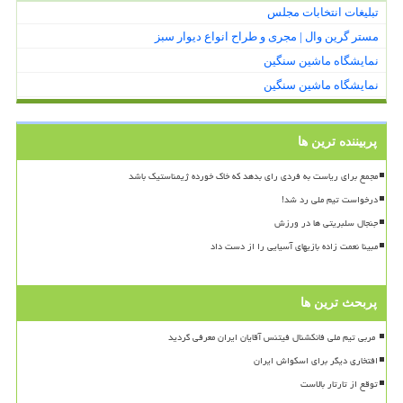
تبلیغات انتخابات مجلس
مستر گرین وال | مجری و طراح انواع دیوار سبز
نمایشگاه ماشین سنگین
نمایشگاه ماشین سنگین
پربیننده ترین ها
مجمع برای ریاست به فردی رای بدهد که خاک خورده ژیمناستیک باشد
درخواست تیم ملی رد شد!
جنجال سلبریتی ها در ورزش
مبینا نعمت زاده بازیهای آسیایی را از دست داد
پربحث ترین ها
افتخاری دیگر برای اسکواش ایران
توقع از تارتار بالاست