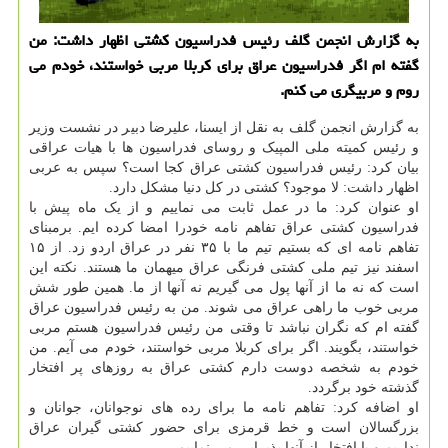
به گزارش انجمن گلف رئیس فدراسیون کشتی اظهار داشت: من
گفته ام اگر فدراسیون عراق برای کربلا مربی خواستند، خودم می
روم و مربیگری می کنم.
به گزارش انجمن گلف به نقل از ایسنا، علیرضا دبیر در نشست وزیر
و رئیس کمیته ملی المپیک و روسای فدراسیون ها با هیات عراقی
بیان کرد: رئیس فدراسیون کشتی عراق کجا است؟ سپس به عربی
اظهار داشت: لا موجود؟ کشتی در کل دنیا مشکل دارد.
او عنوان کرد: ما در عمل ثابت می نماییم و از یک ماه پیش با
فدراسیون کشتی عراق تفاهم نامه خودرا امضا کرده ایم. برمبنای
تفاهم نامه ای که بستیم تیم ما با ۳۵ نفر در عراق اردو زد. از ۱۵
اسفند نیز تیم ملی کشتی فرنگی عراق میهمان ما هستند. نکته این
است که نه ما از آنها پول می گیریم نه آنها از ما. همین طور شش
مربی خوب ما راهی عراق می شوند. من به رئیس فدراسیون عراق
گفته ام که نگران نباشد تا وقتی من رئیس فدراسیون هستم مربی
خواستند، بگویند. اگر برای کربلا مربی خواستند، خودم می آیم. من
خودم به شخصه دوست دارم کشتی عراق به روزهای پر افتخار
گذشته خود برگردد.
او اضافه کرد: تفاهم نامه ما برای رده های نوجوانان، جوانان و
بزرگسالان است و خط قرمزی برای حضور کشتی گیران عراق
نداریم و با افتخار از آنها پذیرایی می نماییم.