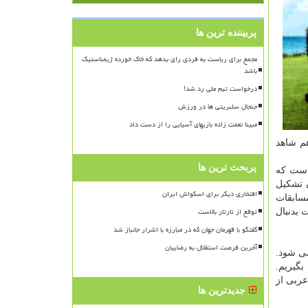
پربیننده ترین ها
مجمع برای ریاست به فردی رای بدهد که خاک خورده ژیمناستیک
باشد
درخواست تیم ملی رد شد!
جنجال سلبریتی ها در ورزش
مبینا نعمت زاده بازیهای آسیایی را از دست داد
هم شاهد
پربحث ترین ها
 است كه
ن تشكیل
افتخاری دیگر برای اسکواش ایران
مسابقات
توقع از تارتار بالاست
ا جدیت بدنبال
گفتگو با قهرمان جهان که در مبارزه با اشرار جانباز شد
آخرین فرصت استقلال به رضاییان
قابت ها هر ۴ سال یكبار برگزار می شود.
بگیریم.
عربی از
جدیدترین ها