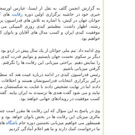
به گزارش انجمن گلف به نقل از ایسنا، عبارس اور
خبری خود در حاشیه برگزاری اولین دوره
رقابت
های كب
جوانان جهان در كیش، با اشاره به تلاش های فدراسیون بر
رشته، اظهار داشت: مطمئنم كبدی روزی المپیكی می
موفقیت كبدی ایران و كسب مدال های آقایان و بانوان كب
خواهیم بود.
وی ادامه داد: تیم ملی جوانان از یك سال پیش در اردو بود و
دیگر بر سكوی نخست جهان بایستیم و بتوانیم قدرت كبدی ا
را نمایش دهیم. براحتی میزبانی این رقابت ها را نگرفتم. 
گرفتن میزبانی باشیم.
رئیس فدراسیون كبدی در ادامه درباره غیبت هند كه سطح
درگیر برگزاری انتخابات فدراسیونشان هستند و اختلافات
دادند اما در نهایت تشخیص دادند با عنایت به شكستشان 
كسب موفقیت در رویدادهای جهانی خواهند بود.
مالزی میزبان این رقابت ها در بخش بانوان خواهد بود و
همینطور می خواهیم میزبانی نخستین دوره جام
باشگاه
های 
ما درخواست كمك دارند و ما هم اعلام آمادگی كردیم.