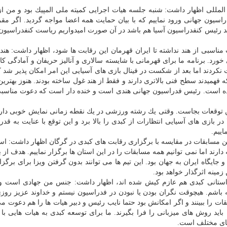
لمللی اظهار داشت: شنبه جلسه هیات اجرایی كمیته ملی المپیك بود و من 
سیون جهانی ورود نماییم كه با بیان حمایت همه اعضا مواجه گردید. اگر م
د رئیس كنفدراسیون آسیا هم باشد در آن صورت امیدواریم ریاست كنفدراسیون 
ناسبی از هند نداشته تا ایران قهرمان این رقابت ها شود، اظهار داشت: هند
ورد. برنامه ما برای قهرمانی با شایسته سالاری و آنالیز حریفان و آمادگی كا
 نكردند اما بعد از شكست در فینال بازی های آسیایی این امر امكان پذیر شد
 فهمیدند سطح فنی بالاتری دارند و فقط از هند غول ساخته بودند. هنوز بهترین
بوده است. رئیس فدراسیون جهانی هندی است و خنده دار است كه دعوت مناسبی 
ن توقعات بجاست. وقتی یك رشته ورزشی در یك نقطه زمانی نمایش خوبی دارد
بازی های آسیایی انتظارات از كبدی را بالا برد و این توقع با عنایت به قد
اییم.
ن مسابقات در مقایسه با برگزاری رقابت های كبدی در گرگان اظهار داشت: اس
دارند اما نمی توانیم همه مسابقات را در این استان ها برگزار نماییم. هدف از 
جایگاه ایران به جهان بود. این تیم ها می توانند بدون گرفتن ویزا برای برگزا
زمینه اثرگذار خواهد بود.
 استانی كبدی هم عازم كیش شده اند، اظهار داشت: جنس من جهادی است و
ه باشم. هیچوقت نگران بودن یا نبودن در فدراسیون نیستم و خداوند عزیز رو
قات را ببینند و اگر امكانش بود حتما نایب رئیس و دبیر هیات ها را هم دعوت م
اید روش های میزبانی را فرا بگیرند. ما برای توسعه كبدی به هیات هایی با 
 های مختلف است.