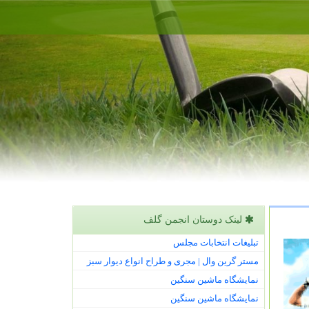
لینک دوستان انجمن گلف
تبلیغات انتخابات مجلس
مستر گرین وال | مجری و طراح انواع دیوار سبز
نمایشگاه ماشین سنگین
نمایشگاه ماشین سنگین