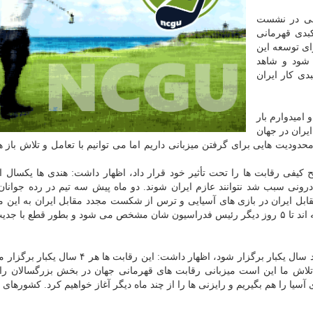
سجی در نشست
دی قهرمانی
ای توسعه این
 شود و شاهد
دی كار ایران
 امیدوارم بار
یران در جهان
محدودیت هایی برای گرفتن میزبانی داریم اما می توانیم با تعامل و تلاش باز 
 كیفی رقابت ها را تحت تأثیر خود قرار داد، اظهار داشت: هندی ها یكسال
 درونی سبب شد نتوانند عازم ایران شوند. دو ماه پیش سه تیم در رده جوانا
مقابل ایران در بازی های آسیایی و ترس از شكست مجدد مقابل ایران به این 
نیایند و می شود گفت هندی ها ترسیدند به ایران بیایند. گفته اند تا ۵ روز دیگر رئیس فدراسیون شان مشخص می شود و بطور قطع ب
وی در پاسخ به این سؤال كه این رقابت ها مقرر است چند سال یكبار برگزار شود، اظهار داشت: این ر
 تلاش ما این است میزبانی رقابت های قهرمانی جهان در بخش بزرگسالان را 
آسیا را هم بگیریم و رایزنی ها را از چند ماه دیگر آغاز خواهیم كرد. كشورهای 