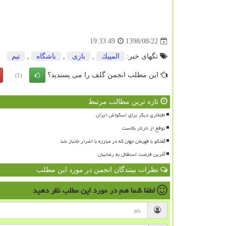
1398/08/22
19:33:49
تگهای خبر:
المپیك
,
بازی
,
باشگاه
,
تیم
این مطلب انجمن گلف را می پسندید؟
(1)
تازه ترین مطالب مرتبط
افتخاری دیگر برای اسکواش ایران
توقع از تارتار بالاست
گفتگو با قهرمان جهان که در مبارزه با اشرار جانباز شد
آخرین فرصت استقلال به رضاییان
نظرات بینندگان انجمن در مورد این مطلب
لطفا شما هم
در مورد این مطلب
نظر دهید