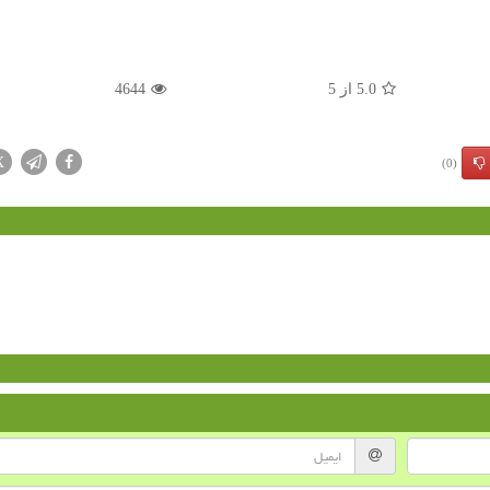
5.0
از
5
4644
X
(0)