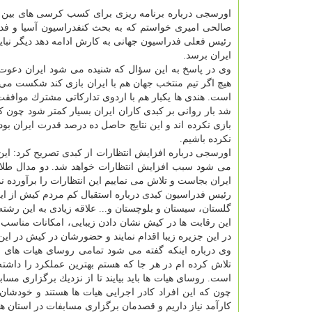
اورسجی درباره برنامه ریزی برای كسب كرسی های بین ا
صالحی امیری خواستم كه به بحث كنفدراسیون آسیا و فدرا
رئیس فعلی فدراسیون جهانی به كارش ادامه دهد دیگر نبای
ایران برسد.
وی در پاسخ به این سؤال كه شنیده می شود ایران دعوت م
هیچ اگر تیم منتخب جهان هم با ایران بازی كند شكست می خ
است. هندی ها یكبار هم با اردوی تداركاتی مشترك موافقت
شد بار روانی بر كبدی كاران ایران بسیار كمتر شود چون كه
بازی نكرده اند و این نتایج حاصل ده درصد قدرت ایران 
نكرده باشیم.
اورسجی درباره افزایش انتظارات از كبدی تصریح كرد: ای
می شود سبب افزایش انتظارات خواهد شد. دو مدال طلا در 
ایران بجاست و تلاش می نماییم این انتظارات را برآورده نم
رئیس فدراسیون كبدی درباره استقبال كم مردم كیش از ای
گلستان، سیستان و بلوچستان و... علاقه زیادی به این رشته 
این رقابت ها در كیش نشان دادن زیبایی، امكانات مناسب و 
در این جزیره زیبا اقدام نمایند و حضورشان در كیش در این 
وی درباره اینكه گفته می شود تمامی روسای هیات های
تلاش كرده ام در هر جا كه هستم بهترین عملكرد را داشت
است. روسای هیات ها باید بیایند تا از نزدیك برگزاری مساب
چون كه این افراد كادر اجرایی هیات ها هستند و خودشان ب
كارآمد نیاز داریم و قصدمان برگزاری مسابفات در استان