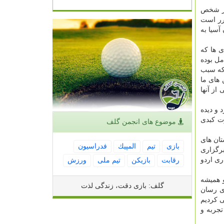
از شخص
قرر است
آسیا به
ی ها كه
مل بوده
 كه سبب
 های ما
از آنها
 و دیده
رت كبدی
موضوع های انجمن گلف
تان های
بازی
تیم
المپیك
فدراسیون
برگزاری
ری اردو
رقابت
بازیكن
تیم ملی
ورزش
 همیشه
گلف: بازی دقت، زندگی لذت
زی رسان
ی كردیم
تجربه و