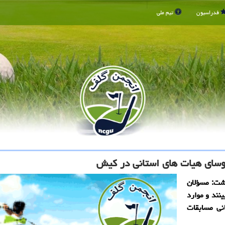
فدراسیون
تیم ملی
سای هیات های استانی در كیش
شت: مسؤلان
نند و موارد
نی مسابقات