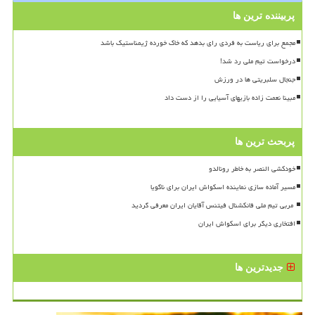
پربیننده ترین ها
مجمع برای ریاست به فردی رای بدهد که خاک خورده ژیمناستیک باشد
درخواست تیم ملی رد شد!
جنجال سلبریتی ها در ورزش
مبینا نعمت زاده بازیهای آسیایی را از دست داد
پربحث ترین ها
خودکشی النصر به خاطر رونالدو
مسیر آماده سازی نماینده اسکواش ایران برای ناگویا
افتخاری دیگر برای اسکواش ایران
جدیدترین ها