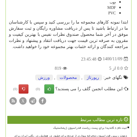
چوب
MDF
PVC
ابتدا نمونه کارهای مجموعه ما را بررسی کنید و سپس با کارشناسان
ما در ارتباط باشید تا پس از دریافت مشاوره رایگان و ثبت سفارش
موفق در آخر شما محصول صندوق نظرات نفیس با بهترین کیفیت و
مقرون به صرفه ترین قیمت جهت دریافت انتقاد و پیشنهاد و نظرات
مراجعه کنندگان و ارائه خئمات بهتر مجموعه خود را خواهید داشت.
1400/11/09
23:45:48
0.0
از
5
819
تگهای خبر:
رپورتاژ
,
محصولات
,
ورزش
این مطلب انجمن گلف را می پسندید؟
(0)
(0)
X
تازه ترین مطالب مرتبط
ثبت نام ۸ کاندیدا برای پست ریاست فدراسیون ژیمناستیک
دعوت رییس فدراسیون دوچرخه سواری از مردم برای حضور در همایش در رکاب ایران برای