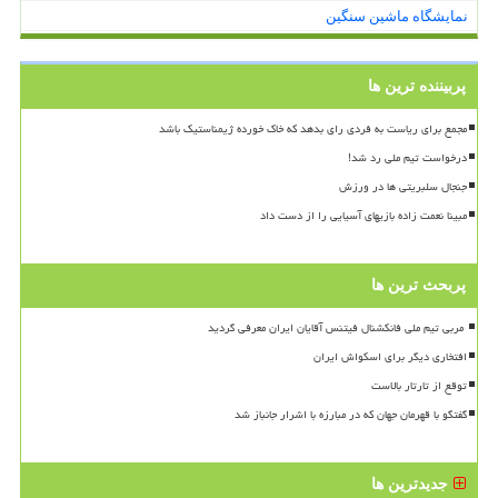
نمایشگاه ماشین سنگین
پربیننده ترین ها
مجمع برای ریاست به فردی رای بدهد که خاک خورده ژیمناستیک باشد
درخواست تیم ملی رد شد!
جنجال سلبریتی ها در ورزش
مبینا نعمت زاده بازیهای آسیایی را از دست داد
پربحث ترین ها
افتخاری دیگر برای اسکواش ایران
توقع از تارتار بالاست
گفتگو با قهرمان جهان که در مبارزه با اشرار جانباز شد
جدیدترین ها