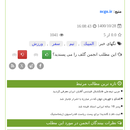
منبع:
ncgu.ir
1400/10/28
16:08:43
0.0
از
5
1041
تگهای خبر:
المپیك
,
تیم
,
سفر
,
ورزش
این مطلب انجمن گلف را می پسندید؟
(0)
(0)
X
تازه ترین مطالب مرتبط
گفتگو با قهرمان جهان که در مبارزه با اشرار جانباز شد
پسر 16 ساله ایرانی استاد فیده شد
ثبت نام ۸ کاندیدا برای پست ریاست فدراسیون ژیمناستیک
نظرات بینندگان انجمن در مورد این مطلب