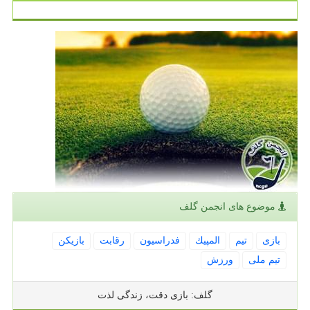
موضوع های انجمن گلف
بازی
تیم
المپیك
فدراسیون
رقابت
بازیكن
تیم ملی
ورزش
گلف: بازی دقت، زندگی لذت