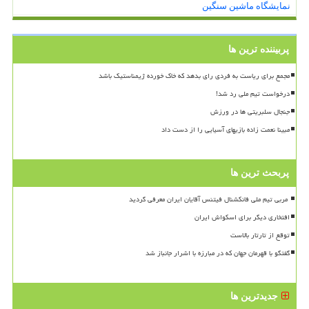
نمایشگاه ماشین سنگین
پربیننده ترین ها
مجمع برای ریاست به فردی رای بدهد که خاک خورده ژیمناستیک باشد
درخواست تیم ملی رد شد!
جنجال سلبریتی ها در ورزش
مبینا نعمت زاده بازیهای آسیایی را از دست داد
پربحث ترین ها
افتخاری دیگر برای اسکواش ایران
توقع از تارتار بالاست
گفتگو با قهرمان جهان که در مبارزه با اشرار جانباز شد
جدیدترین ها