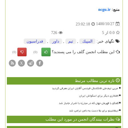
منبع:
ncgu.ir
1400/10/27
23:02:18
0.0
از
5
726
تگهای خبر:
المپیك
,
تیم
,
داور
,
فدراسیون
این مطلب انجمن گلف را می پسندید؟
(0)
(0)
X
تازه ترین مطالب مرتبط
افتخاری دیگر برای اسکواش ایران
گفتگو با قهرمان جهان که در مبارزه با اشرار جانباز شد
اینفانتینو برای بقا دست به دامن ترامپ شد
نظرات بینندگان انجمن در مورد این مطلب