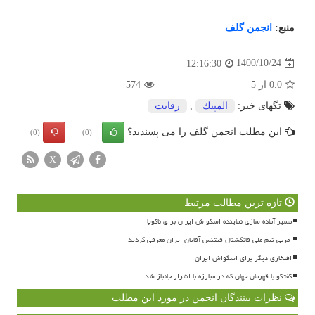
منبع:
انجمن گلف
1400/10/24
12:16:30
0.0
از
5
574
تگهای خبر:
المپیك
,
رقابت
این مطلب انجمن گلف را می پسندید؟
(0)
(0)
X
تازه ترین مطالب مرتبط
مسیر آماده سازی نماینده اسکواش ایران برای ناگویا
افتخاری دیگر برای اسکواش ایران
گفتگو با قهرمان جهان که در مبارزه با اشرار جانباز شد
نظرات بینندگان انجمن در مورد این مطلب