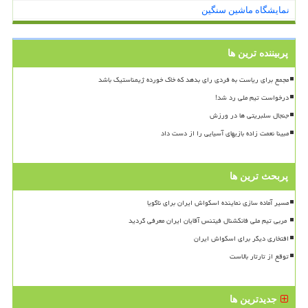
نمایشگاه ماشین سنگین
پربیننده ترین ها
مجمع برای ریاست به فردی رای بدهد که خاک خورده ژیمناستیک باشد
درخواست تیم ملی رد شد!
جنجال سلبریتی ها در ورزش
مبینا نعمت زاده بازیهای آسیایی را از دست داد
پربحث ترین ها
مسیر آماده سازی نماینده اسکواش ایران برای ناگویا
افتخاری دیگر برای اسکواش ایران
توقع از تارتار بالاست
جدیدترین ها