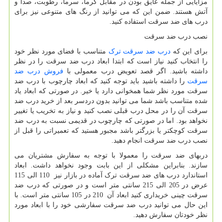
مزایایی از جمله عایق بودن در مقابل گرما، سرما، رطوبت، صدا و
آتش هستند. ضمن این که می توانید از رنگ های متنوعی نیز برای
درب های ضد سرقت استفاده کنید.
نصب درب ضد سرقت
برای این که
درب ضد سرقت ترک
متناسب با فضای مورد نظر خود
را انتخاب کنید نیاز است که ابتدا ابعاد درب ضد سرقت را در نظر
داشته باشید. اگر قصد تعویض درب معمولی با
فروش درب ضد
سرقت
را داشته باشید باید توجه کنید که ابعاد چارچوب با درب ضد
سرقت مورد نظر شما همخوانی دارد یا خیر. در صورتی که ابعاد یاد
شده متناسب باشد شما می توانید بدون دردسر بعد از خرید درب ضد
سرقت آن را در محل درب قبلی نصب کنید و نیاز به تخریب یا تغییر
نخواهد بود. اما در صورتی که چارچوب در قدیمی نسبت به درب ضد
سرقت کوچکتر یا بزرگتر باشد مجبور هستید که تعمیراتی را قبل از
نصب درب ضد سرقت انجام دهید.
دربهای ضد سرقت را معمولا با توجه به سفارش مشتریان می
سازند. بنابراین مشکلی از این بابت وجود نخواهد داشت. ابعاد
استاندارد درب های ضد سرقت ترک آماده در بازار نیز
110
الی
115
عرض در
205
الی
215
سانتی متر است و در صورتی که درب ضد
سرقت چینی خریداری کنید ابعاد آن
210
در
105
سانتی متر است. با
این حال می توانید درب ضد سرقت سفارشی خود را با ابعاد مورد
نظر خودتان سفارش دهید.