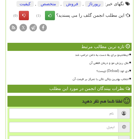
تگهای خبر:
رپورتاژ
,
فروش
,
متخصص
,
كیفیت
این مطلب انجمن گلف را می پسندید؟
(0)
(1)
X
تازه ترین مطالب مرتبط
اینفانتینو برای بقا دست به دامن ترامپ شد
علل ریزش مو و درمان قطعی آن
دی لود (Deload) چیست؟
انتخاب بهترین واکی تاکی با تمرکز بر قیمت آن
نظرات بینندگان انجمن در مورد این مطلب
لطفا شما هم
نظر دهید