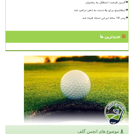
آخرین فرصت استقلال به رضاییان
اینفانتینو برای بقا دست به دامن ترامپ شد
پسر 16 ساله ایرانی استاد فیده شد
جدیدترین ها
موضوع های انجمن گلف