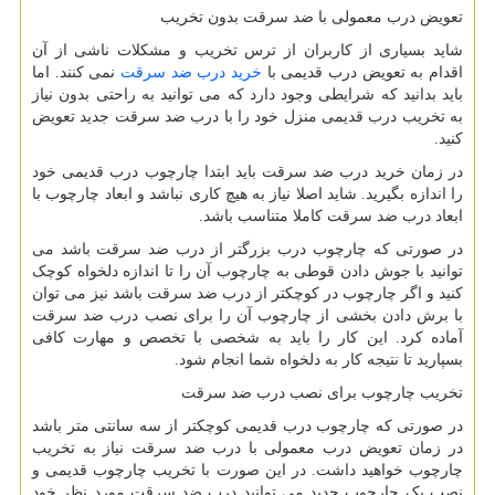
تعویض درب معمولی با ضد سرقت بدون تخریب
شاید بسیاری از کاربران از ترس تخریب و مشکلات ناشی از آن
اقدام به تعویض درب قدیمی با
خرید درب ضد سرقت
نمی کنند. اما
باید بدانید که شرایطی وجود دارد که می توانید به راحتی بدون نیاز
به تخریب درب قدیمی منزل خود را با درب ضد سرقت جدید تعویض
کنید.
در زمان خرید درب ضد سرقت باید ابتدا چارچوب درب قدیمی خود
را اندازه بگیرید. شاید اصلا نیاز به هیچ کاری نباشد و ابعاد چارچوب با
ابعاد درب ضد سرقت کاملا متناسب باشد.
در صورتی که چارچوب درب بزرگتر از درب ضد سرقت باشد می
توانید با جوش دادن قوطی به چارچوب آن را تا اندازه دلخواه کوچک
کنید و اگر چارچوب در کوچکتر از درب ضد سرقت باشد نیز می توان
با برش دادن بخشی از چارچوب آن را برای نصب درب ضد سرقت
آماده کرد. این کار را باید به شخصی با تخصص و مهارت کافی
بسپارید تا نتیجه کار به دلخواه شما انجام شود.
تخریب چارچوب برای نصب درب ضد سرقت
در صورتی که چارچوب درب قدیمی کوچکتر از سه سانتی متر باشد
در زمان تعویض درب معمولی با درب ضد سرقت نیاز به تخریب
چارچوب خواهید داشت. در این صورت با تخریب چارچوب قدیمی و
نصب یک چارچوب جدید می توانید درب ضد سرقت مورد نظر خود