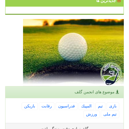
جدیدترین ها
موضوع های انجمن گلف
بازی
تیم
المپیك
فدراسیون
رقابت
بازیكن
تیم ملی
ورزش
گلف: بازی دقت، زندگی لذت