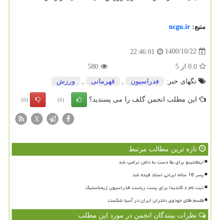
منبع:
ncgu.ir
1400/10/22
22:46:01
0.0
از
5
580
تگهای خبر:
فدراسیون
,
قهرمانی
,
ورزش
این مطلب انجمن گلف را می پسندید؟
(0)
(0)
X
تازه ترین مطالب مرتبط
اینفانتینو برای بقا دست به دامن ترامپ شد
پسر 16 ساله ایرانی استاد فیده شد
ثبت نام ۸ کاندیدا برای پست ریاست فدراسیون ژیمناستیک
طلسم طلای جودوی دختران ایران در آسیا شکست
نظرات بینندگان انجمن در مورد این مطلب