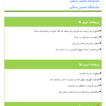
نمایشگاه ماشین سنگین
نمایشگاه ماشین سنگین
پربیننده ترین ها
مجمع برای ریاست به فردی رای بدهد که خاک خورده ژیمناستیک باشد
درخواست تیم ملی رد شد!
جنجال سلبریتی ها در ورزش
مبینا نعمت زاده بازیهای آسیایی را از دست داد
پربحث ترین ها
توقع از تارتار بالاست
گفتگو با قهرمان جهان که در مبارزه با اشرار جانباز شد
آخرین فرصت استقلال به رضاییان
اینفانتینو برای بقا دست به دامن ترامپ شد