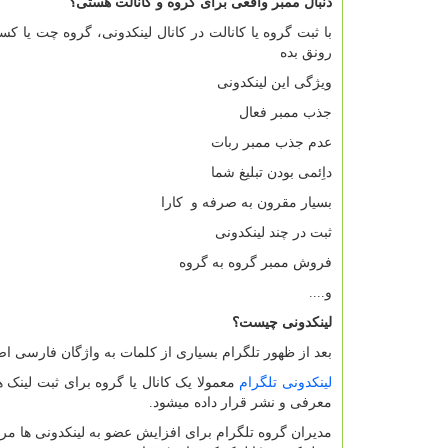
دنبال ممبر واقعی برای گروه و کانالت هستی؟
با ثبت گروه یا کانالت در کانال لینکدونی، گروه چت یا ک
رونق بده
ویژگی این لینکدونی
جذب ممبر فعال
عدم جذب ممبر ربات
داِئمی بودن تبلیغ شما
بسیار مقرون به صرفه و کارا
ثبت در چند لینکدونی
فروش ممبر گروه به گروه
و....
لینکدونی چیست؟
بعد از ظهور تلگرام بسیاری از کلمات به واژگان فارسی ا
لینکدونی تلگرام
معمولا یک کانال یا گروه برای ثبت لینک
معرفی و نشر قرار داده میشود.
مدیران گروه تلگرام برای افزایش عضو به لینکدونی ها مراج