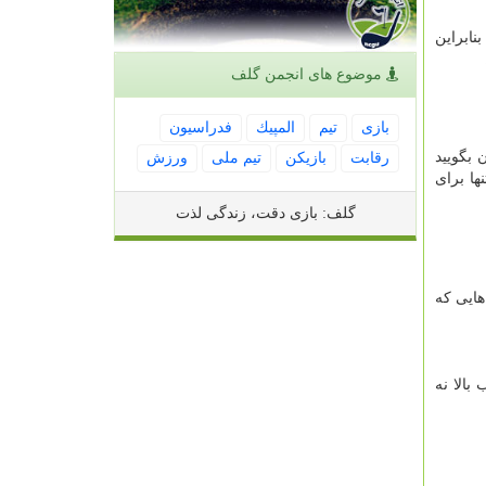
نابراین
موضوع های انجمن گلف
بازی
تیم
المپیك
فدراسیون
 بگویید
رقابت
بازیكن
تیم ملی
ورزش
ها برای
گلف: بازی دقت، زندگی لذت
هایی که
بالا نه