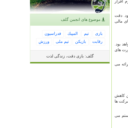
 ‌افزار
ود. دقت
موضوع های انجمن گلف
ای مالی
بازی
تیم
المپیك
فدراسیون
رقابت
بازیكن
تیم ملی
ورزش
د بود.
رت های
گلف: بازی دقت، زندگی لذت
ائه می
من کاهش
رکت ‌ها
یستم می