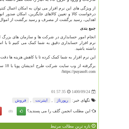
از ویژگی های این نرم افزار می توان به امکان اعمال کنتر
درخواست کالا و تعیین کالاهای جایگزین، امکان صدور ان
اهدایی، رسید برگشت از مصرف و رسید برگشت از اموال 
جمع بندی
انجام امور حسابداری در شرکت ها و سازمان های بزرگ از 
نرم افزار حسابداری دقیق به شما کمک می کنیم تا با اس
داشته باشید.
این نرم افزار به شما کمک کرده تا با کاهش هزینه ها دقت 
برگرفته از وب سایت شرکت طرح اندیشان پویا با 18 سال سابقه درخشان در صنعت نرم افزارهای مالی ایران به آدرس اینترنتی پویا سافت
/
https://puyasoft.com
1400/09/24
01:57:35
تگهای خبر:
رپورتاژ
,
اینترنت
,
فروش
این مطلب انجمن گلف را می پسندید؟
(0)
تازه ترین مطالب مرتبط