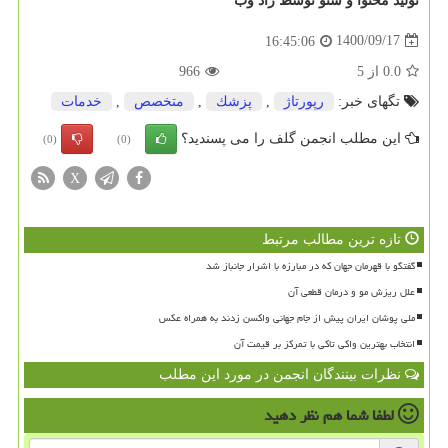
تولید محتوا و سئو توسط راد وب
1400/09/17
16:45:06
0.0
از
5
966
تگهای خبر:
رپورتاژ
,
پزشك
,
متخصص
,
خدمات
این مطلب انجمن گلف را می پسندید؟
(0)
(0)
X
تازه ترین مطالب مرتبط
گفتگو با قهرمان جهان که در مبارزه با اشرار جانباز شد
علل ریزش مو و درمان قطعی آن
ملی پوشان ایران پیش از جام جهانی واکسن زدند به همراه عکس
انتخاب بهترین واکی تاکی با تمرکز بر قیمت آن
نظرات بینندگان انجمن در مورد این مطلب
لطفا شما هم
نظر دهید