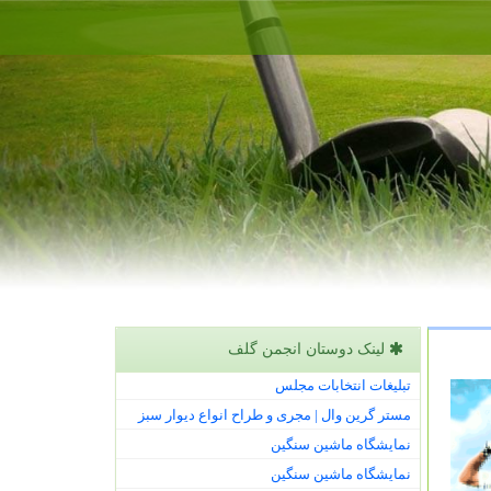
لینک دوستان انجمن گلف
تبلیغات انتخابات مجلس
مستر گرین وال | مجری و طراح انواع دیوار سبز
نمایشگاه ماشین سنگین
نمایشگاه ماشین سنگین