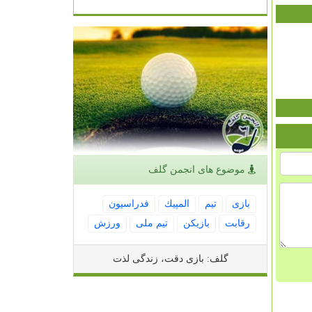
موضوع های انجمن گلف
بازی
تیم
المپیك
فدراسیون
رقابت
بازیكن
تیم ملی
ورزش
گلف: بازی دقت، زندگی لذت