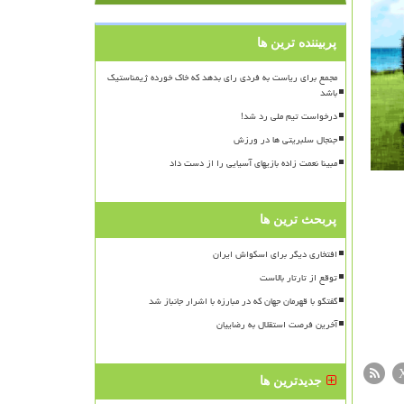
پربیننده ترین ها
مجمع برای ریاست به فردی رای بدهد که خاک خورده ژیمناستیک
باشد
درخواست تیم ملی رد شد!
جنجال سلبریتی ها در ورزش
مبینا نعمت زاده بازیهای آسیایی را از دست داد
پربحث ترین ها
افتخاری دیگر برای اسکواش ایران
توقع از تارتار بالاست
گفتگو با قهرمان جهان که در مبارزه با اشرار جانباز شد
آخرین فرصت استقلال به رضاییان
جدیدترین ها