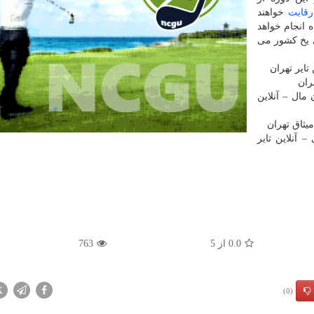
رقابت
خواهند
اکی روی یخ بانوان نیز از ۱۳ آذرماه انجام خواهد
 یخ کشور می
کس ایران مال – آنلاین
.آر شهرری – آنلاین تایر
0.0
از
5
763
X
(0)