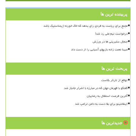
پربیننده ترین ها
مجمع برای ریاست به فردی رای بدهد که خاک خورده ژیمناستیک باشد
درخواست تیم ملی رد شد!
جنجال سلبریتی ها در ورزش
مبینا نعمت زاده بازیهای آسیایی را از دست داد
پربحث ترین ها
توقع از تارتار بالاست
گفتگو با قهرمان جهان که در مبارزه با اشرار جانباز شد
آخرین فرصت استقلال به رضاییان
اینفانتینو برای بقا دست به دامن ترامپ شد
جدیدترین ها