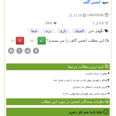
منبع:
انجمن گلف
1400/09/06
21:12:14
0.0
از
5
1004
تگهای خبر:
المپیك
,
بازی
,
برند
,
فیفا
این مطلب انجمن گلف را می پسندید؟
(0)
(0)
X
تازه ترین مطالب مرتبط
توقع از تارتار بالاست
گفتگو با قهرمان جهان که در مبارزه با اشرار جانباز شد
آخرین فرصت استقلال به رضاییان
اسپانیا شانس اول قهرمانی جام جهانی ۲۰۳۰
نظرات بینندگان انجمن در مورد این مطلب
لطفا شما هم
نظر دهید