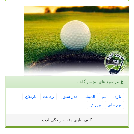
موضوع های انجمن گلف
بازی
تیم
المپیك
فدراسیون
رقابت
بازیكن
تیم ملی
ورزش
گلف: بازی دقت، زندگی لذت