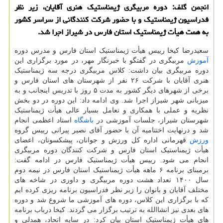
انجمن گلف: دوره مربیگری ژیمناستیک هنری آقایان، زیر نظر
فدراسیون ژیمناستیک و با حضور شرکت کنندگانی از سراسر کشور
به همت هیأت ژیمناستیک استان فارس در شیراز اجرا شد.
سعیدرضا کیخا رییس هیأت ژیمناستیک استان فارس و مدرس دوره
آموزش
مربیگری در گفتگو با خبرنگار مهر، در مورد برگزاری این
دوره مربیگری بیان داشت: کلاس مربیگری درجه سه ژیمناستیک
هنری آقایان با شرکت ۲۶ نفر از شهرستان های استان فارس و
برخی از شهرهای دیگر کشور به مدت ۵ روز با تدریس اینجانب و به
میزبانی شهر شیراز اجرا شد. وی ادامه داد: این دوره در دو بخش
نظریه و عملی با همکاری و تعامل بسیار عالی هیأت ژیمناستیک
شهرستان شیراز، جلسات آموزشی در
باشگاه
استاد اعظمی انجام
شد و درنهایت اختتامیه آن با حضور آقای نصیر پیرانی رییس گروه
ورزش
قهرمانی اداره کل ورزش و جوانان، پیشکسوتان، اعضای
هیأت ژیمناستیک استان فارس و شرکت کنندگان دوره مربیگری
انجام می شود. رییس هیأت ژیمناستیک فارس در ادامه گفت:
برمبنای برنامه ۶ ماهه هیأت ژیمناستیک استان فارس در نیمه دوم
سال ۱۴۰۰ تعداد هشت دوره مربیگری و داوری در شاخه های
مختلف آقایان و بانوان را زیر نظر فدراسیون برنامه ریزی کرده ایم
که با برگزاری این کلاس، دوره های آموزشی ما شروع شد و دوره
های بعدی نیز انشاالله به ترتیب برگزار می گردند. کیخا درباب برنامه
های هیأت ژیمناستیک استان بیان کرد: در سایه اتحاد، همدلی و