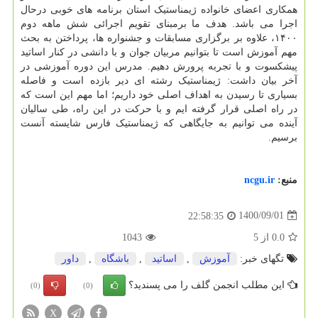
همکاری اعضای خانواده ژیمناستیک استان برنامه های خوبی درحال
اجرا می باشد. هدف ما برمبنای تقویم اجرائی شش ماهه دوم
۱۴۰۰، علاوه بر برگزاری مسابقات و جشنواره ها، پرداختن به بحث
مهم آموزش است تا بتوانیم مربیان جوان و با دانشی در کنار اساتید
پیشکسوت و با تجربه پرورش دهیم. مدرس این دوره آموزشی در
آخر بیان داشت: ژیمناستیک رشته ای دیر بازده است و فاصله
بسیاری تا رسیدن به اهداف اصلی خود داریم؛ اما مهم این است که
در راه اصلی قرار گرفته ایم و با حرکت در این راه، طی سالیان
آینده می توانیم به جایگاهی که ژیمناستیک فارس شایسته آنست
برسیم.
منبع:
ncgu.ir
1400/09/01
22:58:35
0.0
از
5
1043
تگهای خبر:
آموزش
,
اساتید
,
باشگاه
,
داور
این مطلب انجمن گلف را می پسندید؟
(0)
(0)
X