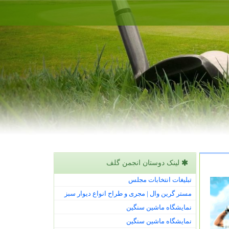
لینک دوستان انجمن گلف
تبلیغات انتخابات مجلس
مستر گرین وال | مجری و طراح انواع دیوار سبز
نمایشگاه ماشین سنگین
نمایشگاه ماشین سنگین