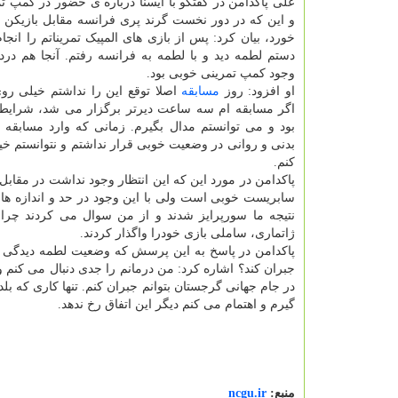
علی پاکدامن در گفتگو با ایسنا درباره ی حضور در کمپ ت
و این که در دور نخست گرند پری فرانسه مقابل بازیکن
خورد، بیان کرد: پس از بازی های المپیک تمریناتم را انج
دستم لطمه دید و با لطمه به فرانسه رفتم. آنجا هم درد 
وجود کمپ تمرینی خوبی بود.
او افزود: روز
مسابقه
اصلا توقع این را نداشتم خیلی رو
اگر مسابقه ام سه ساعت دیرتر برگزار می شد، شرایط ب
بود و می توانستم مدال بگیرم. زمانی که وارد مسابقه
بدنی و روانی در وضعیت خوبی قرار نداشتم و نتوانستم خ
کنم.
پاکدامن در مورد این که این انتظار وجود نداشت در مقابل
سابریست خوبی است ولی با این وجود در حد و اندازه ه
نتیجه ما سورپرایز شدند و از من سوال می کردند چر
ژاتماری، ساملی بازی خودرا واگذار کردند.
پاکدامن در پاسخ به این پرسش که وضعیت لطمه دیدگی د
جبران کند؟ اشاره کرد: من درمانم را جدی دنبال می کنم و
در جام جهانی گرجستان بتوانم جبران کنم. تنها کاری ک
گیرم و اهتمام می کنم دیگر این اتفاق رخ ندهد.
منبع:
ncgu.ir