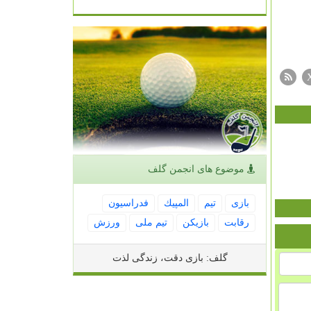
موضوع های انجمن گلف
بازی
تیم
المپیك
فدراسیون
رقابت
بازیكن
تیم ملی
ورزش
گلف: بازی دقت، زندگی لذت