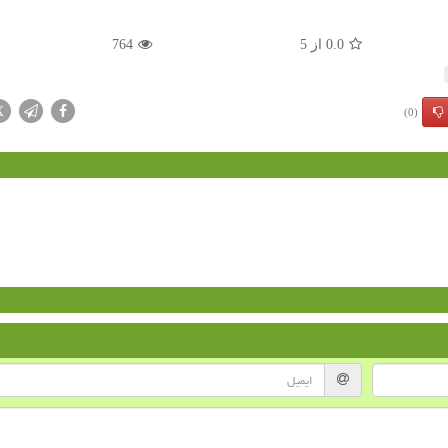
0.0
از
5
764
X
(0)