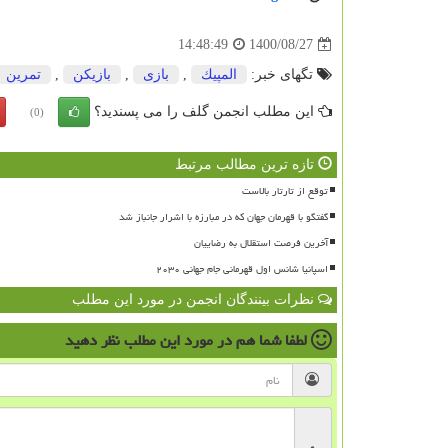
1400/08/27
14:48:49
تگهای خبر:
المپیك
,
بازی
,
بازیكن
,
تمرین
این مطلب انجمن گلف را می پسندید؟
(0)
تازه ترین مطالب مرتبط
توقع از تارتار بالاست
گفتگو با قهرمان جهان که در مبارزه با اشرار جانباز شد
آخرین فرصت استقلال به رضاییان
اسپانیا شانس اول قهرمانی جام جهانی ۲۰۳۰
نظرات بینندگان انجمن در مورد این مطلب
لطفا شما هم
در مورد این مطلب
نظر دهید