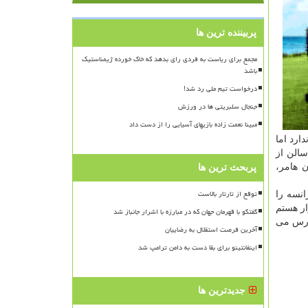
پربیننده ترین ها
مجمع برای ریاست به فردی رای بدهد که خاک خورده ژیمناستیک
باشد
درخواست تیم ملی رد شد!
جنجال سلبریتی ها در ورزش
مبینا نعمت زاده بازیهای آسیایی را از دست داد
ارد اما
الن از
 هامر،
پربحث ترین ها
توقع از تارتار بالاست
نسه را
ار هستم
گفتگو با قهرمان جهان که در مبارزه با اشرار جانباز شد
 درس می
آخرین فرصت استقلال به رضاییان
اینفانتینو برای بقا دست به دامن ترامپ شد
جدیدترین ها