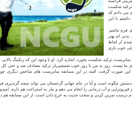
مرینی فرانسه
 ترکیه شکست
ام می دادم که
داشتم با این
ی فرم نباشم.
دنی ام بهتر
 شدم از لحاظ
یلی خوب بازی
 سابریست ترکیه شکست بخورد، اشاره کرد: او با وجود این که رنکینگ بالایی ند
ای ما نیست. روز بد من با روز خوب شمشیرباز ترکیه مصادف شد و حتی کل س
ا این صورت گرفت. البته در این مسابقه سابریست های شاخص دیگری چون
ستش چگونه است و آیا در جام جهانی گرجستان می تواند نتیجه گرندپری فرا
 فیزیوتراپی و آب درمانی را انجام می دهم و نیاز به استراحت هم دارم. امیدو
ه بلدم درست تمرین کردن و سخت جدیت به خرج دادن است. از این مسابقه هم