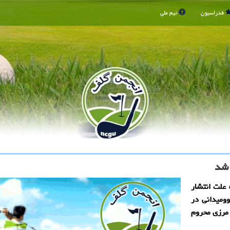
فدراسیون
تیم ملی
 علت انتشار
ومیدانی در
رون مرزی محروم