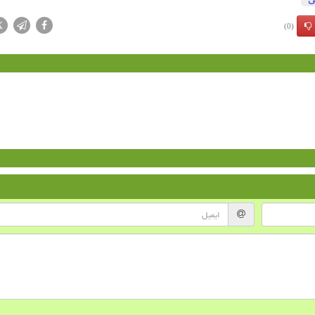
X
(0)