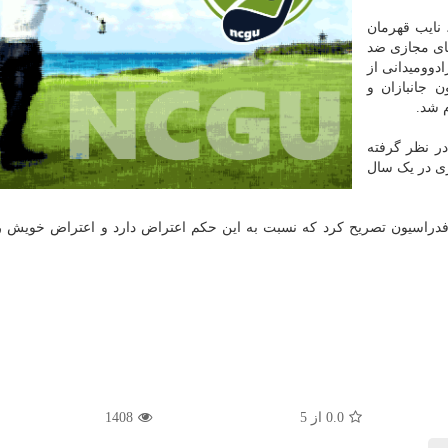
 نایب قهرمان
فضای مجازی ضد
دوومیدانی از
ب فدراسیون جانبازان و
 شد.
علیقی هم در نظر گرفته
ی در یک سال
 فدراسیون تصریح کرد که نسبت به این حکم اعتراض دارد و اعتراض خویش را
0.0
از
5
1408
ی