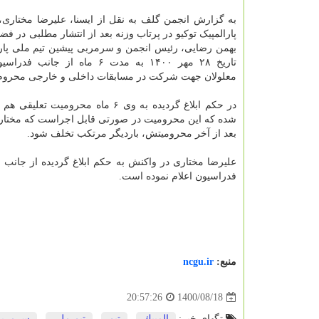
به گزارش انجمن گلف به نقل از ایسنا، علیرضا مختاری،
پارالمپیک توکیو در پرتاب وزنه بعد از انتشار مطلبی در 
بهمن رضایی، رئیس انجمن و سرمربی پیشین تیم ملی پارا
تاریخ ۲۸ مهر ۱۴۰۰ به مدت ۶ ماه از جان
معلولان جهت شرکت در مسابقات داخلی و خارجی محروم
در حکم ابلاغ گردیده به وی ۶ ماه محرومیت ت
شده که این محرومیت در صورتی قابل اجراست که مختار
بعد از آخر محرومیتش، باردیگر مرتکب تخلف شود.
علیرضا مختاری در واکنش به حکم ابلاغ گردیده از جانب
فدراسیون اعلام نموده است.
منبع:
ncgu.ir
1400/08/18
20:57:26
تگهای خبر:
المپیك
,
تیم
,
تیم ملی
,
سرمرب