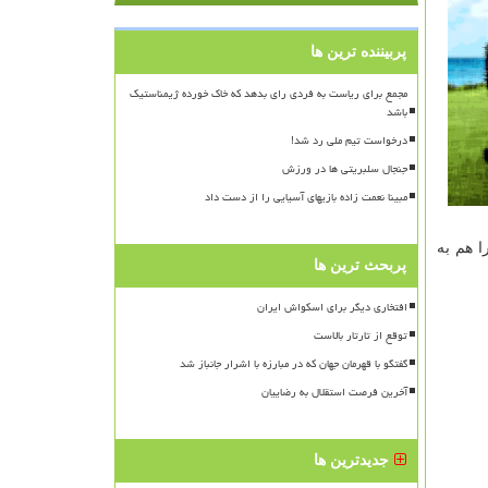
پربیننده ترین ها
مجمع برای ریاست به فردی رای بدهد که خاک خورده ژیمناستیک
باشد
درخواست تیم ملی رد شد!
جنجال سلبریتی ها در ورزش
مبینا نعمت زاده بازیهای آسیایی را از دست داد
 هم به
پربحث ترین ها
افتخاری دیگر برای اسکواش ایران
توقع از تارتار بالاست
گفتگو با قهرمان جهان که در مبارزه با اشرار جانباز شد
آخرین فرصت استقلال به رضاییان
جدیدترین ها