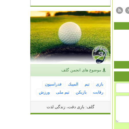
موضوع های انجمن گلف
بازی
تیم
المپیك
فدراسیون
رقابت
بازیكن
تیم ملی
ورزش
گلف: بازی دقت، زندگی لذت