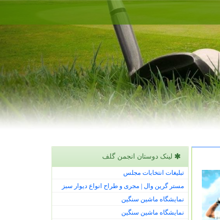
لینک دوستان انجمن گلف
تبلیغات انتخابات مجلس
مستر گرین وال | مجری و طراح انواع دیوار سبز
نمایشگاه ماشین سنگین
نمایشگاه ماشین سنگین