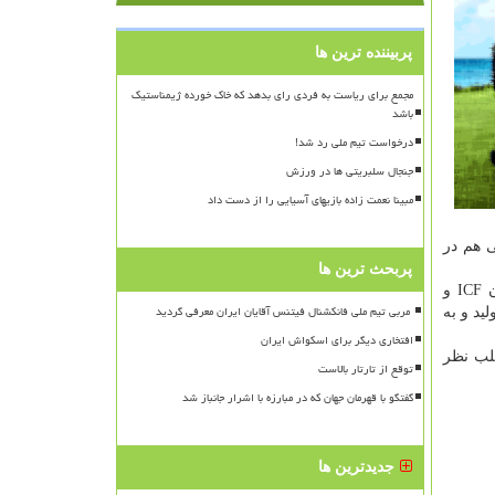
پربیننده ترین ها
مجمع برای ریاست به فردی رای بدهد که خاک خورده ژیمناستیک
باشد
درخواست تیم ملی رد شد!
جنجال سلبریتی ها در ورزش
مبینا نعمت زاده بازیهای آسیایی را از دست داد
ی هم در
پربحث ترین ها
علیرضا سهرابیان با اشاره به مذاکراتش با مسئولان فدراسیون جهانی برای تولید قایق در ایران اظهار نمود: این مساله را با مسئولان ICF و
ید و به
افتخاری دیگر برای اسکواش ایران
جلب نظر
توقع از تارتار بالاست
گفتگو با قهرمان جهان که در مبارزه با اشرار جانباز شد
جدیدترین ها