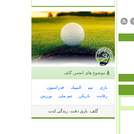
موضوع های انجمن گلف
بازی
تیم
المپیك
فدراسیون
رقابت
بازیكن
تیم ملی
ورزش
گلف: بازی دقت، زندگی لذت