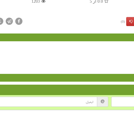
0.0
از
5
1203
X
(0)