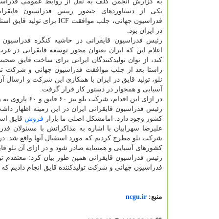
به گزارش انجمن گلف به نقل از روابط عمومی فدراسیو
یکی از دستاوردهای حضور رییس فدراسیون قایقران
فدراسیون جهانی، جلب موافقت ICF برای تول
در ایران بود.
رئیس فدراسیون قایقرانی در حاشیه کنگره فدراسیون ج
اعلام این که ایران بعنوان محور توسعه قایقرانی در غرب
کند، از توان تولیدکنندگان ایرانی برای ساخت قایق صحبت
راستا بعد از جلب موافقت فدراسیون جهانی و شرکت تول
نلو، تولید قایق در ایران با همکاری این شرکت و ارسال آ
آسیایی و همجوار در دستور کار قرار گرفت.
در ازای این اقدام، شرکت نلو نیز ۶۰ قایق و ۶۰ پاروی به روز را به فدراسیون قایقرانی ایران اهدا خواهدنمود.
رئیس فدراسیون قایقرانی ایران در این زمینه اظهار داشت
کشور وجود دارد. امامشکل اصلی ما بازار
فروش
قایق است 
شرکت نلو مطرح کردیم که مورد استقبال آنها واقع شد. در ا
کشورهای آسیایی و همسایه صادر شود و در ازای آن نلو قایق
رئیس فدراسیون قایقرانی همین طور بیان کرد: معتقدم تو
فدراسیون جهانی و شرکت تولیدکننده قایق انجام دادیم که خو
منبع:
ncgu.ir