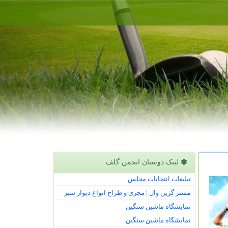
لینک دوستان انجمن گلف
تبلیغات انتخابات مجلس
مستر گرین وال | مجری و طراح انواع دیوار سبز
نمایشگاه ماشین سنگین
نمایشگاه ماشین سنگین