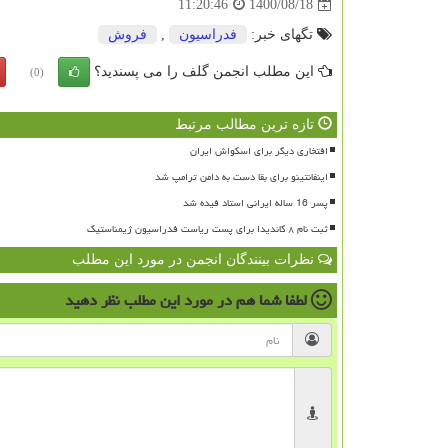
1400/08/18
11:20:46
تگهای خبر:
فدراسیون
,
فروش
این مطلب انجمن گلف را می پسندید؟
(0)
تازه ترین مطالب مرتبط
افتخاری دیگر برای اسکواش ایران
اینفانتینو برای بقا دست به دامن ترامپ شد
پسر 16 ساله ایرانی استاد فیده شد
ثبت نام ۸ کاندیدا برای پست ریاست فدراسیون ژیمناستیک
نظرات بینندگان انجمن در مورد این مطلب
لطفا شما هم
در مورد این مطلب
نظر دهید