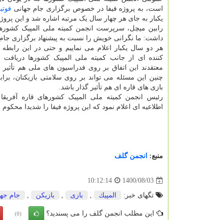
است، به پروژه فیفا در خصوص برگزاری جام جهانی
فوتب
یکبار به جای هر چهار سال یک مرتبه اشاره شد و این پرو
رابین میچل، سرپرست انجمن کمیته ملی المپیک کشورها(
داشت: ما نگرانی خویش را نسبت به پیشنهاد برگزاری جام 
هر دو سال یکبار اعلام می نماییم و حتی در این رابطه
کننده ای از جانب کمیته ملی المپیک کشورها دریافت کر
معتقدند این اتفاق بر روی فدراسیون های ملی هم تأثیر 
چنین این مسئله می تواند بر روی سلامتی بازیکنان، برا
بازی های قاره ای هم تأثیر گذار باشد.
رئیس انجمن کمیته ملی المپیک کشورهای قاره آفریقا
اطلاعیه ای اعلام نمود که این پروژه فیفا را شدیدا محکوم 
منبع:
انجمن گلف
1400/08/03
10:12:14
تگهای خبر:
المپیك
,
بازی
,
بازیكن
,
جام جها
این مطلب انجمن گلف را می پسندید؟
(0)