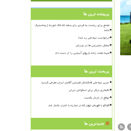
پربیننده ترین ها
مجمع برای ریاست به فردی رای بدهد که خاک خورده ژیمناستیک
باشد
درخواست تیم ملی رد شد!
جنجال سلبریتی ها در ورزش
مبینا نعمت زاده بازیهای آسیایی را از دست داد
پربحث ترین ها
افتخاری دیگر برای اسکواش ایران
توقع از تارتار بالاست
گفتگو با قهرمان جهان که در مبارزه با اشرار جانباز شد
جدیدترین ها