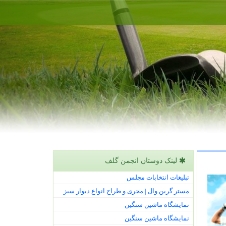
لینک دوستان انجمن گلف
تبلیغات انتخابات مجلس
مستر گرین وال | مجری و طراح انواع دیوار سبز
نمایشگاه ماشین سنگین
نمایشگاه ماشین سنگین