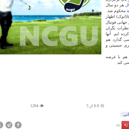
ال
هر دو سال
ژه محکوم شد.
انوک) اظهار
جهانی فوتبال
 نظرات نگران
ده ایم. آنها
می گذارد. هم
بری جنسیتی و
 هم با عرضه
می کند.
0.0
از
5
1204
نی
X
(0)