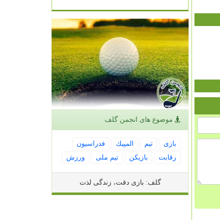
موضوع های انجمن گلف
بازی
تیم
المپیك
فدراسیون
رقابت
بازیكن
تیم ملی
ورزش
گلف: بازی دقت، زندگی لذت