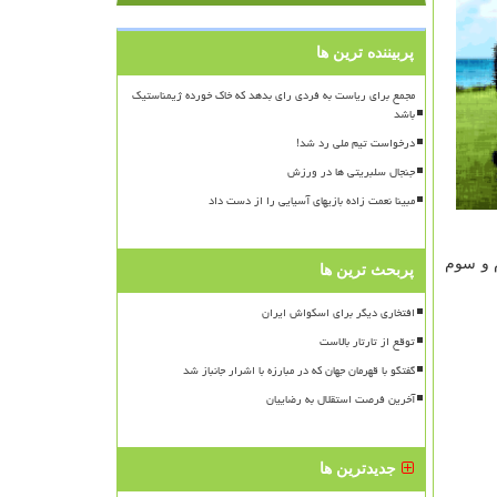
پربیننده ترین ها
مجمع برای ریاست به فردی رای بدهد که خاک خورده ژیمناستیک
باشد
درخواست تیم ملی رد شد!
جنجال سلبریتی ها در ورزش
مبینا نعمت زاده بازیهای آسیایی را از دست داد
همینطور نفر دوم و سوم
پربحث ترین ها
افتخاری دیگر برای اسکواش ایران
توقع از تارتار بالاست
گفتگو با قهرمان جهان که در مبارزه با اشرار جانباز شد
آخرین فرصت استقلال به رضاییان
جدیدترین ها