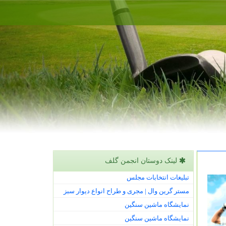
لینک دوستان انجمن گلف
تبلیغات انتخابات مجلس
مستر گرین وال | مجری و طراح انواع دیوار سبز
نمایشگاه ماشین سنگین
نمایشگاه ماشین سنگین