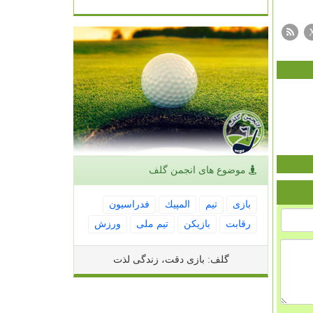
موضوع های انجمن گلف
بازی
تیم
المپیك
فدراسیون
رقابت
بازیكن
تیم ملی
ورزش
گلف: بازی دقت، زندگی لذت