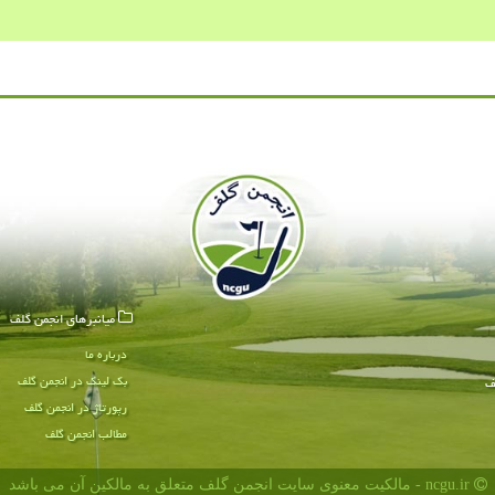
میانبرهای انجمن گلف
درباره ما
بک لینک در انجمن گلف
ف
رپورتاژ در انجمن گلف
مطالب انجمن گلف
ncgu.ir - مالکیت معنوی سایت انجمن گلف متعلق به مالکین آن می باشد