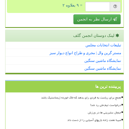
= ۹ بعلاوه ۲
ارسال نظر به انجمن
لینک دوستان انجمن گلف
تبلیغات انتخابات مجلس
مستر گرین وال | مجری و طراح انواع دیوار سبز
نمایشگاه ماشین سنگین
نمایشگاه ماشین سنگین
پربیننده ترین ها
مجمع برای ریاست به فردی رای بدهد که خاک خورده ژیمناستیک باشد
درخواست تیم ملی رد شد!
جنجال سلبریتی ها در ورزش
مبینا نعمت زاده بازیهای آسیایی را از دست داد