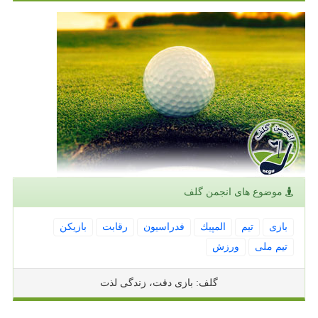
موضوع های انجمن گلف
بازی
تیم
المپیك
فدراسیون
رقابت
بازیكن
تیم ملی
ورزش
گلف: بازی دقت، زندگی لذت