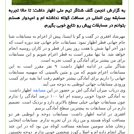
به گزارش انجمن گلف شناگر تیم ملی اظهار داشت: تا حالا تجربه
مسابقه بین المللی در مسافت کوتاه نداشته ام و امیدوار هستم
بتوانم در مسابقات پیش رو نتایج خوبی بگیرم.
مهرشاد افقری در گفت و گو با ایسنا، پیش از اعزام به مسابقات شنا
جام جهانی قطر اظهار نمود: مسابقات جام جهانی چند دوره است که
دور آخر آنها شش یا هفت روز پس از قطر و در کازان روسیه انجام
خواهد شد. ما تنها مقرر است به قطر اعزام شویم و این مسابقات
برای من بیشتر برای آمادگی و کسب تجربه است.
شناگر ملی در ادامه اظهار داشت: ۹ نفر مقرر است به این
مسابقات اعزام شویم که من و متین بالسینی که سهمیه مسابقات
جهانی را داریم برای آمادگی بیشتر خواهیم رفت اما بقیه برای کسب
ورودی مسابقات جهانی ابوظبی به دوحه می آیند.
وی درباب میزان آمادگی اش بر حضور در این
مسابقه
اظهار داشت:
به آمادگی حدودا خوبی رسیده ام اما ۱۰۰ درصد آمادگی را ندارم
چون مسابقات جهانی خیلی سطح بالاتری دارد و نزدیک است. تصمیم
دارم در آن مسابقات به بیشترین سطح آمادگی برسم.
افقری در ادامه اظهار داشت: مسابقات دوحه و ابوظبی هر دو
مسافت کوتاه هستند و من زیاد در آن تجربه ندارم. مسابقات انتخابی
زنجان شاید سومین مسابقه مسافت کوتاه من بود که در این چند
سال انجام داده ام و اصلا رکورد شخصی خوبی ندارم. دوحه نخستین