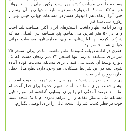
مسابقه خارجی مسافت کوتاه من است. رکورد ملی در ۱۰۰ پروانه
هم ۵۲.۸۰ است که امیدوار هستم در مسابقات جهانی به آن برسم و
حتی آنرا ارتقاء دهم. امیدوار هستم در مسابقات جهانی خیلی بهتر از
رکورد ملی شنا کنم.
وی در ادامه اظهار داشت: استخرهای ایران اکثرا مسافت بلند است
و ما در ۵۰ متر تمرین می نماییم. پنج مسابقه بین المللی هم که
شرکت کرده ام بلغارستان، مالزی، مجارستان، مسابقات جهانی
جوانان همه ۵۰ متر بود.
افقری در ادامه درباب کمبودها اظهار داشت: ما در ایران استخر ۲۵
متر برای مسابقه نداریم. تنها استخر ۳۳ متر زنجان هست که یک
دیواره وسط آن نصب می کنند تا برای مسابقه مسافت کوتاه آماده
شود. البته در این شرایط مشکلاتی هم وجود دارد، بطورمثال خط t
ندارد، دیواره لیز است.
وی در آخر اظهار داشت: به هر حال نحوه تمرینات خوب است و
بیشتر شده تا برای مسابقات آماده شویم. حدودا برای قطر آماده ام
اما ۱۰۰ درصد آمادگی ام را برای ابوظبی گذاشته ام. موارد قبل
مسابقه مثل ماساژ، تغذیه و.. را فراهم نموده ام تا یک نتیجه نسبتا
خوب در قطر کسب کنم ولی نتیجه عالی را برای ابوظبی بگذارم.