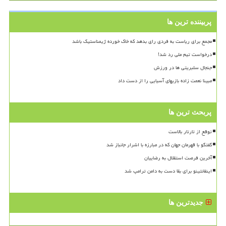
پربیننده ترین ها
مجمع برای ریاست به فردی رای بدهد که خاک خورده ژیمناستیک باشد
درخواست تیم ملی رد شد!
جنجال سلبریتی ها در ورزش
مبینا نعمت زاده بازیهای آسیایی را از دست داد
پربحث ترین ها
توقع از تارتار بالاست
گفتگو با قهرمان جهان که در مبارزه با اشرار جانباز شد
آخرین فرصت استقلال به رضاییان
اینفانتینو برای بقا دست به دامن ترامپ شد
جدیدترین ها