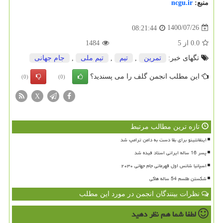
منبع:
ncgu.ir
1400/07/26
08:21:44
0.0
از
5
1484
تگهای خبر:
تمرین
,
تیم
,
تیم ملی
,
جام جهانی
این مطلب انجمن گلف را می پسندید؟
(0)
(0)
X
تازه ترین مطالب مرتبط
اینفانتینو برای بقا دست به دامن ترامپ شد
پسر 16 ساله ایرانی استاد فیده شد
اسپانیا شانس اول قهرمانی جام جهانی ۲۰۳۰
شکستن طلسم 54 ساله هاکی
نظرات بینندگان انجمن در مورد این مطلب
لطفا شما هم
نظر دهید