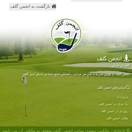
بازگشت به انجمن گلف
انجمن گلف
گلف در ایران
انجمن گلف: از اولین ضربه تا فتح هر میدان، راهنمای جامع شما در دنیای سبز گلف
میانبرهای انجمن گلف
درباره ما
بک لینک در انجمن گلف
رپورتاژ در انجمن گلف
مطالب انجمن گلف
ncgu.ir - مالکیت معنوی سایت انجمن گلف متعلق به مالکین آن می باشد