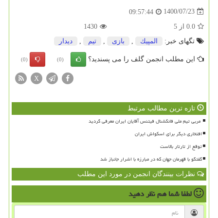
1400/07/23
09:57:44
0.0
از
5
1430
تگهای خبر:
المپیك
,
بازی
,
تیم
,
دیدار
این مطلب انجمن گلف را می پسندید؟
(0)
(0)
X
تازه ترین مطالب مرتبط
افتخاری دیگر برای اسکواش ایران
توقع از تارتار بالاست
گفتگو با قهرمان جهان که در مبارزه با اشرار جانباز شد
نظرات بینندگان انجمن در مورد این مطلب
لطفا شما هم
نظر دهید