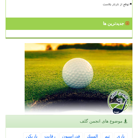
توقع از تارتار بالاست
جدیدترین ها
موضوع های انجمن گلف
بازی
تیم
المپیك
فدراسیون
رقابت
بازیكن