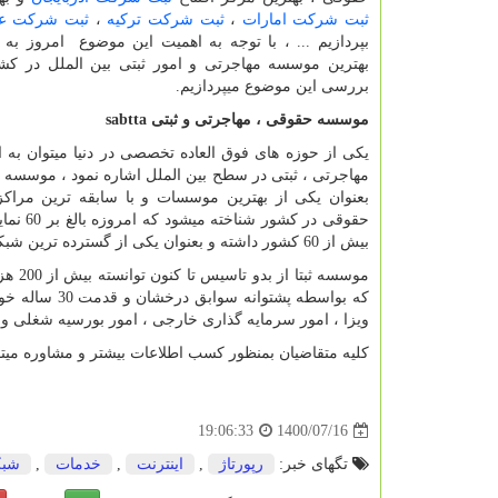
ثبت شرکت امارات
،
ثبت شرکت ترکیه
،
ثبت شرکت ع
بپردازیم ... ، با توجه به اهمیت این موضوع امروز به
بهترین موسسه مهاجرتی و امور ثبتی بین الملل در کشو
بررسی این موضوع میپردازیم.
موسسه حقوقی ، مهاجرتی و ثبتی
sabtta
یکی از حوزه های فوق العاده تخصصی در دنیا میتوان به 
مهاجرتی ، ثبتی در سطح بین الملل اشاره نمود ، موسسه بی
بعنوان یکی از بهترین موسسات و با سابقه ترین مراکز
حقوقی در کشور ش
بیش از 60 کشور داشته و بعنوان یکی از گسترده ترین شبکه های حقوقی بین المللی در دنیا بشمار می آید.
موسسه
که بواسطه پش
ویزا ، امور سرمایه گذاری خارجی ، امور بورسیه شغلی و تح
کلیه متقاضیان بمنظور کسب اطلاعات بیشتر و مشاوره میت
1400/07/16
19:06:33
تگهای خبر:
رپورتاژ
,
اینترنت
,
خدمات
,
شبك