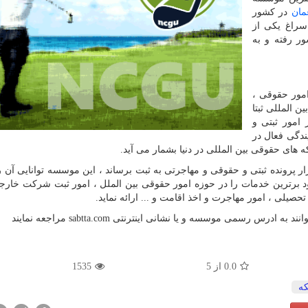
مان
در کشور
 سراغ یکی از
ر رفته و به
امور حقوقی ،
ن المللی ثبتا
 امور ثبتی و
ناخته میشود که امروزه بالغ بر 60 نمایندگی فعال در
 ثبتا از بدو تاسیس تا کنون توانسته بیش از 200 هزار پرونده ثبتی و حقوقی و مهاجرتی به ثبت برساند ، این موسسه توانایی
توانه سوابق درخشان و قدمت 30 ساله خود برترین خدمات را در حوزه امور حقوقی بین الملل ، امور ثبت شرکت خ
صیلی ، امور مهاجرت و اخذ اقامت و ... ارائه نماید.
وانند به ادرس رسمی موسسه و یا نشانی اینترنتی
sabtta.com
مراجعه نمایند
0.0
از
5
1535
ه