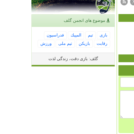
موضوع های انجمن گلف
بازی
تیم
المپیك
فدراسیون
رقابت
بازیكن
تیم ملی
ورزش
گلف: بازی دقت، زندگی لذت