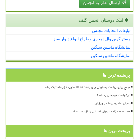
ارسال نظر به انجمن
لینک دوستان انجمن گلف
تبلیغات انتخابات مجلس
مستر گرین وال | مجری و طراح انواع دیوار سبز
نمایشگاه ماشین سنگین
نمایشگاه ماشین سنگین
پربیننده ترین ها
مجمع برای ریاست به فردی رای بدهد که خاک خورده ژیمناستیک باشد
درخواست تیم ملی رد شد!
جنجال سلبریتی ها در ورزش
مبینا نعمت زاده بازیهای آسیایی را از دست داد
پربحث ترین ها