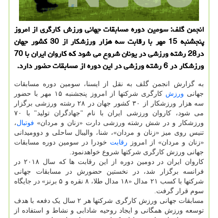
انجمن گلف: سومین دوره مسابقات جهانی ورزش کارگری از امروز
پنجشنبه 15 مهر با رقابت سه هزار ورزشکار از 30 کشور جهان
در28 رشته ورزشی در یونان شروع می شود که کاروان ایران با 70
ورزشکار در 6 رشته ورزشی در این دوره از مسابقات حضور دارد.
به گزارش انجمن گلف به نقل از ایسنا، سومین دوره مسابقات
جهانی
ورزش
کارگری شرکتها از امروز پنجشنبه ۱۵ مهر با حضور
سه هزار ورزشکار از ۳۰ کشور جهان در ۲۸ رشته ورزشی برگزار
می شود، کاروان ورزشی ایران با نام "جهادگران تولید" با ۷۰
ورزشکار و در شش رشته ورزشی دارت «زنان و مردان»
فوتبال
،
تنیس روی میز «زنان و مردان»، شنا، والیبال ساحلی و دوومیدانی
«زنان و مردان» از امروز
رقابت
خودرا در سومین دوره مسابقات
جهانی ورزش کارگری شرکتها شروع خواهدنمود.
کاروان ایران در دومین دوره از این رقابت ها که سال ۲۰۱۸ در
فرانسه برگزار شد، در نخستین حضورش در مسابقات جهانی
شرکتها با کسب ۲۱ مدال «۱۸ مدال طلا، ۸ نقره و ۵ برنز» در جایگاه
سوم قرار گرفت.
مسابقات جهانی ورزش کارگری شرکتها هر ۲ سال یک دفعه با هدف
توسعه ورزش همگانی و ایجاد روحیه شادابی و نشاط و استفاده از