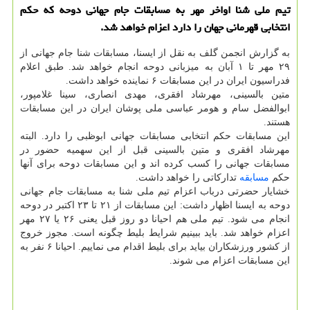
تیم ملی شنا اواخر مهر به مسابقات جام جهانی دوحه که حکم
انتخابی قهرمانی جهان را دارد اعزام خواهد شد.
به گزارش انجمن گلف به نقل از ایسنا، مسابقات شنا جام جهانی از
۲۹ مهر تا ۱ آبان به میزبانی دوحه انجام خواهد شد. طبق اعلام
فدراسیون ایران در این مسابقات ۶ نماینده خواهد داشت.
متین بالسینی، مهرشاد افقری، مهدی انصاری، سینا غلامپور،
ابوالفضل سام و هومر عباسی ملی پوشان ایران در این مسابقات
هستند.
این مسابقات حکم انتخابی مسابقات جهانی ابوظبی را دارد. البته
مهرشاد افقری و متین بالسینی قبل از این سهمیه حضور در
مسابقات جهانی را کسب کرده اند و این مسابقات دوحه برای آنها
حکم
مسابقه
تدارکاتی را خواهد داشت.
خشایار حضرتی درباب اعزام تیم ملی شنا به مسابقات جام جهانی
دوحه به ایسنا اظهار داشت: این مسابقات از ۲۱ تا ۲۳ اکتبر در دوحه
انجام می شود. تیم ملی هم احیانا دو روز قبل یعنی ۲۶ یا ۲۷ مهر
اعزام خواهد شد. باید ببینیم شرایط بلیط چگونه است. مجوز خروج
از کشور ورزشکاران بیاید برای بلیط اقدام می نماییم. احیانا ۶ نفر به
این مسابقات اعزام می شوند.