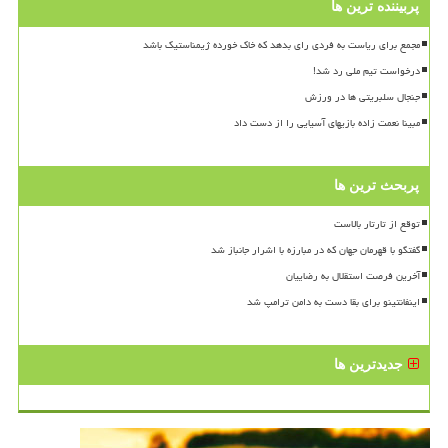
پربیننده ترین ها
مجمع برای ریاست به فردی رای بدهد که خاک خورده ژیمناستیک باشد
درخواست تیم ملی رد شد!
جنجال سلبریتی ها در ورزش
مبینا نعمت زاده بازیهای آسیایی را از دست داد
پربحث ترین ها
توقع از تارتار بالاست
گفتگو با قهرمان جهان که در مبارزه با اشرار جانباز شد
آخرین فرصت استقلال به رضاییان
اینفانتینو برای بقا دست به دامن ترامپ شد
جدیدترین ها