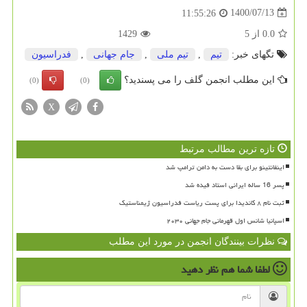
1400/07/13
11:55:26
0.0
از
5
1429
تگهای خبر:
تیم
,
تیم ملی
,
جام جهانی
,
فدراسیون
این مطلب انجمن گلف را می پسندید؟
(0)
(0)
X
تازه ترین مطالب مرتبط
اینفانتینو برای بقا دست به دامن ترامپ شد
پسر 16 ساله ایرانی استاد فیده شد
ثبت نام ۸ کاندیدا برای پست ریاست فدراسیون ژیمناستیک
اسپانیا شانس اول قهرمانی جام جهانی ۲۰۳۰
نظرات بینندگان انجمن در مورد این مطلب
لطفا شما هم
نظر دهید