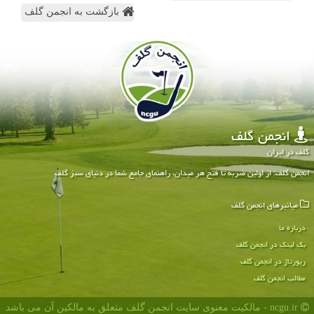
بازگشت به انجمن گلف
انجمن گلف
گلف در ایران
انجمن گلف: از اولین ضربه تا فتح هر میدان، راهنمای جامع شما در دنیای سبز گلف
میانبرهای انجمن گلف
درباره ما
بک لینک در انجمن گلف
رپورتاژ در انجمن گلف
مطالب انجمن گلف
ncgu.ir - مالکیت معنوی سایت انجمن گلف متعلق به مالکین آن می باشد