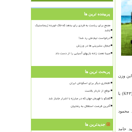
پربیننده ترین ها
مجمع برای ریاست به فردی رای بدهد که خاک خورده ژیمناستیک
باشد
درخواست تیم ملی رد شد!
جنجال سلبریتی ها در ورزش
مبینا نعمت زاده بازیهای آسیایی را از دست داد
پربحث ترین ها
ینده این وزن
افتخاری دیگر برای اسکواش ایران
توقع از تارتار بالاست
احمد نریمانی هوگوپوش وزن ۷۵+ کیلوگرم (K۴۲) با ۸۶ امتیاز صدرنشینی خویش را حفظ کرد. مهدی بهرامی آذر در وزن ۷۵+ کیلوگرم (K۴۳) با
گفتگو با قهرمان جهان که در مبارزه با اشرار جانباز شد
آخرین فرصت استقلال به رضاییان
ز به رده دوم صعود کرد. محمود
جدیدترین ها
 جدول رده بندی رسید. حامد