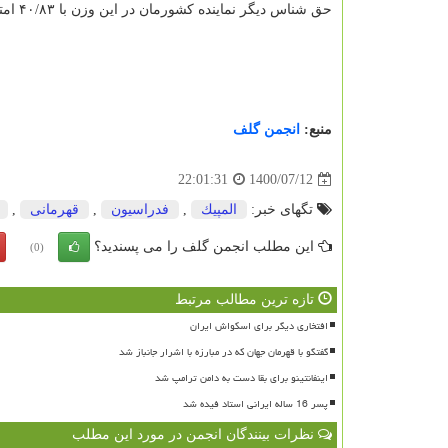
حق شناس دیگر نماینده کشورمان در این وزن با ۴۰/۸۳ امتیاز رده دوازدهم را به خود اختصاص داد.
منبع:
انجمن گلف
1400/07/12
22:01:31
تگهای خبر:
المپیك
,
فدراسیون
,
قهرمانی
,
این مطلب انجمن گلف را می پسندید؟
(0)
تازه ترین مطالب مرتبط
افتخاری دیگر برای اسکواش ایران
گفتگو با قهرمان جهان که در مبارزه با اشرار جانباز شد
اینفانتینو برای بقا دست به دامن ترامپ شد
پسر 16 ساله ایرانی استاد فیده شد
نظرات بینندگان انجمن در مورد این مطلب