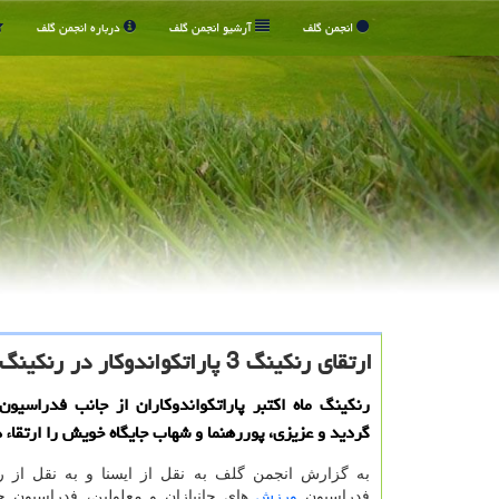
انجمن گلف
آرشیو انجمن گلف
درباره انجمن گلف
ارتقای رنکینگ 3 پاراتکواندوکار در رنکینگ فدراسیون جهانی
رنکینگ ماه اکتبر پاراتکواندوکاران از جانب فدراسیون 
گردید و عزیزی، پوررهنما و شهاب جایگاه خویش را ارتقاء د
به گزارش انجمن گلف به نقل از ایسنا و به نقل از 
فدراسیون
ورزش
های جانبازان و معلولین، فدراسیون ج