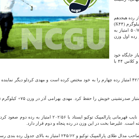
وزن ۴۹- کیلوگرم (K۴۴) با ۱۰/۹۸ امتیاز رده هیجدهم
را به خود مختص کرده است، رایحه شهاب در وزن ۵۸+ کیلوگرم (K۴۴)
که در پارالمپیک توکیو در جایگاه پنجمی قرار گرفت با ۵۰/۷۰ امتیاز به
امتیاز همچنان در رده اول وزن
ور در وزن ۶۱- کیلوگرم (K۴۲) با ۱۲۴ امتیاز جایگاه خود
در رده دومی را حفظ کرد و سجاد جوانبخت در این وزن و کلاس ۴۴ با
محمدرضا شعبانی در وزن ۷۵- کیلوگرم (K۴۲) با کسب ۴۲/۴۰ امتیاز رده چهارم را به خود مختص کرده است و مهدی کردلو دیگر نما
مهدی پوررهنما در وزن ۷۵- کیلوگرم (K۴۴) که بر سکوی نایب قهرمانی پارالمپیک توکیو ایستاد با ۲۰۲/۵۶ امتیا
اصغر عزیزی پاراتکواندوکار وزن ۷۵+ کیلوگرم (۴۴ K) با تصاحب مدال طلای پارالمپیک توکیو و ۲۴۵/۶۲ امتیاز به بالای