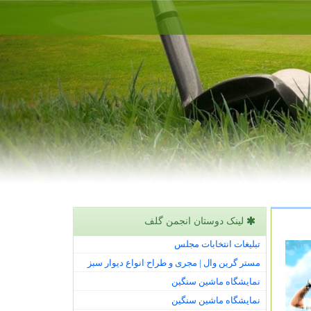
لینک دوستان انجمن گلف
تبلیغات انتخابات مجلس
مستر گرین وال | مجری و طراح انواع دیوار سبز
نمایشگاه ماشین سنگین
نمایشگاه ماشین سنگین