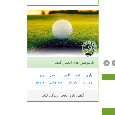
موضوع های انجمن گلف
بازی
تیم
المپیك
فدراسیون
رقابت
بازیكن
تیم ملی
ورزش
گلف: بازی دقت، زندگی لذت