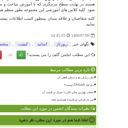
هستند در نهایت سطح مربیگری که با آموزش مباحث و س
شود. کلیه کلاس های آموزشی این مجموعه بطور منظم هر
کلیه متقاضیان و علاقه مندان بمنظور کسب اطلاعات بیش
نمایید .
1400/07/09
14:45:03
تگهای خبر:
رپورتاژ
,
اساتید
,
كیفیت
,
متخ
این مطلب انجمن گلف را می پسندید؟
(0)
تازه ترین مطالب مرتبط
علل ریزش مو و درمان قطعی آن
دی لود (Deload) چیست؟
انتخاب بهترین واکی تاکی با تمرکز بر قیمت آن
میز بار طراحی جداکننده هوشمند فضا
نظرات بینندگان انجمن در مورد این مطلب
لطفا شما هم
در مورد این مطلب
نظر دهید