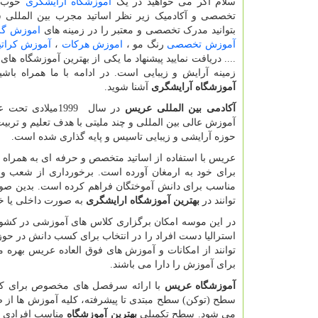
سلام اگر می خواهید در یک
اموزشگاه ارایشگری
خوب ب
تخصصی و آکادمیک زیر نظر اساتید مجرب بین المللی ش
بتوانید مدرک تخصصی و معتبر را در زمینه های
اموزش گر
آموزش تخصصی
رنگ مو ،
اموزش هرکات
،
آموزش کراتی
.... دریافت نمایید پیشنهاد ما یکی از بهترین آموزشگاه های 
زمینه آرایش و زیبایی است. در ادامه با ما همراه باشید
آموزشگاه آرایشگری
آشنا شوید.
آکادمی بین المللی عریس
در سال
1999
میلادی تحت ع
آموزش عالی بین المللی و چند ملیتی با هدف تعلیم و تربی
حوزه آرایشی و زیبایی تاسیس و پایه گذاری شده است.
عریس با استفاده از اساتید متخصص و حرفه ای به همراه 
مناسب برای دانش آموختگان فراهم کرده است. بدین صور
توانند در
بهترین آموزشگاه ارایشگری
به صورت داخلی یا خ
در این موسه امکان برگزاری کلاس های آموزشی در کشور های
استرالیا دست افراد را در انتخاب برای کسب دانش در حوز
توانند از امکانات و آموزش های فوق العاده عریس بهره م
برای آموزش را دارا می باشند.
آموزشگاه عریس
با ارائه سرفصل های مخصوص برای کلیه
سطح (توکن) سطح مبتدی تا پیشرفته، کلیه آموزش ها از صف
می شود. سطح تکمیلی
بهترین آموزشگاه
مناسب افرادی م