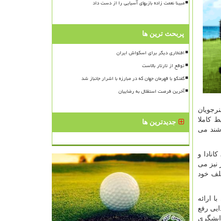
مبینا نعمت زاده بازیهای آسیایی را از دست داد
پربحث ترین ها
افتخاری دیگر برای اسکواش ایران
توقع از تارتار بالاست
گفتگو با قهرمان جهان که در مبارزه با اشرار جانباز شد
آخرین فرصت استقلال به رضاییان
نرجویان
ی با شرایط کاملا
جدیدترین ها
شند می
انادا و
 نیز می
تلف خود
 ارائه
ایی رفع
ایشگری