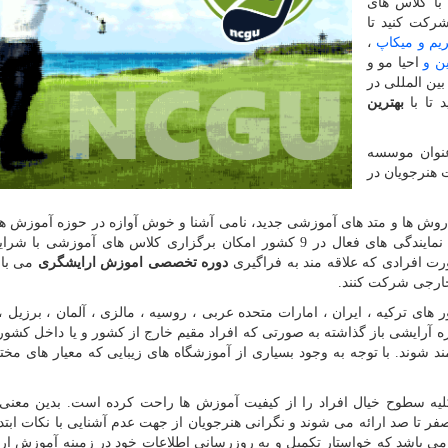
ا کلاس های
رکت کنید تا
یم و میکاپ
،
ن و
احیا مو و
بین المللی در
 تا با
بهترین
نوان موسسه
ت هنرجویان در
روش ها و متد های آموزشی جدید، نامی آشنا و خوش آوازه در حوزه آموزش ه
برای خود به ارمغان آورده است. برخورداری از شعب و نمایندگی های فعال در 9 کشور امکان برگزاری کلاس های آموزش
ت افرادی که علاقه مند به فراگیری
دوره تخصصی اموزش ارایشگری
می با
ارجی شرکت کنند.
 ترکیه ، ایران ، امارات متحده عربی ، روسیه ، مالزی ، آلمان ، برزیل ، ک
ه آرایشی باز گذاشته به صورتی که افراد مقیم خارج از کشور و یا داخل کشور
ند شوند. با توجه به وجود بسیاری از آموزشگاه های زیبایی که معیار های مخ
 سطوح خیال افراد را از کیفیت آموزش ها راحت کرده است. بدین معنی با
ر تا صد ارائه می شوند و نگرانی هنرجویان از جهت عدم آشنایی با نکات ابتد
ی باشد که خواستار تکمیل و به روزرسانی اطلاعات خود در زمینه آموزش ار