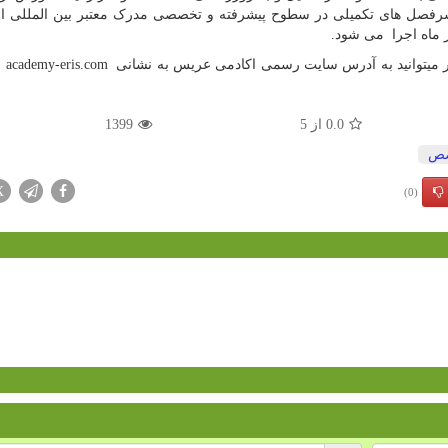
رفصل های تکمیلی در سطوح پیشرفته و تخصصی مدرک معتبر بین المللی ار
 ماه اجرا می شود.
تر میتوانید به آدرس سایت رسمی اکادمی عریس به نشانی
academy-eris.com
م
0.0
از
5
1399
صص
X
(0)