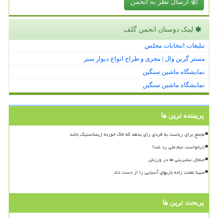
ارسال نظر به انجمن
لینک دوستان انجمن گلف
تبلیغات انتخابات مجلس
مستر گرین وال | مجری و طراح انواع دیوار سبز
نمایشگاه ماشین سنگین
نمایشگاه ماشین سنگین
پربیننده ترین ها
مجمع برای ریاست به فردی رای بدهد که خاک خورده ژیمناستیک باشد
درخواست تیم ملی رد شد!
جنجال سلبریتی ها در ورزش
مبینا نعمت زاده بازیهای آسیایی را از دست داد
پربحث ترین ها