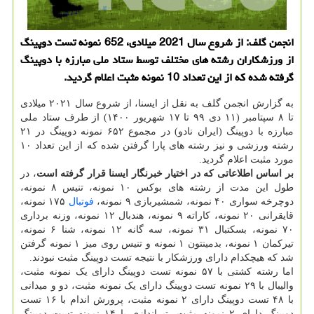
انجمن گلف: از شروع سال 2021 میلادی، 652 نمونه تست دوپینگ
از ورزشکاران رشته های مختلف توسط ستاد ملی مبارزه با دوپینگ
گرفته شده که از این تعداد 10 نمونه مثبت اعلام گردید.
به گزارش انجمن گلف به نقل از ایسنا، از شروع سال ۲۰۲۱ میلادی
تا ۸ سپتامبر (۱۱ دی ۹۹ تا ۱۷ شهریور ۱۴۰۰) از طرف ستاد ملی
مبارزه با دوپینگ (ایران نادو) در مجموع ۶۵۲ نمونه دوپینگ در ۲۱
رشته ورزشی و نیز رشته های پارا گرفتن شده که از این تعداد ۱۰
مورد مثبت اعلام گردید.
بر اساس اطلاعاتی که در اختیار خبرنگار ایسنا قرار گرفته است
، در
طول این مدت از رشته های بوکس ۱۰ نمونه، تنیس ۸ نمونه،
دوچرخه سواری ۴۰ نمونه، شمشیربازی ۹ نمونه،
فوتبال
۱۷۵ نمونه،
قایقرانی ۲۰ نمونه، کاراته ۹ نمونه، هندبال ۱۲ نمونه، وزنه برداری
۷۰ نمونه، بسکتبال ۳۱ نمونه، سه گانه ۱۲ نمونه، شنا ۶ نمونه،
تیرکمان ۱ نمونه، بدمینتون ۱ نمونه و تنیس روی میز ۱ نمونه گرفتن
شد که هیچکدام دارای ورزشکار با نتیجه تست دوپینگ مثبت نبودند.
اما رشته کشتی با ۵۷ نمونه تست دوپینگ دارای یک نمونه مثبت،
والیبال با ۲۹ نمونه تست دوپینگ دارای یک نمونه مثبت، دو و میدانی
با ۴۸ تست دوپینگ دارای ۲ نمونه مثبت، پرورش اندام با ۱۶ تست
دوپینگ دارای ۲ نمونه مثبت، تیراندازی با ۱۴ نمونه تست دوپینگ