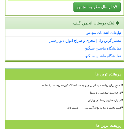
ارسال نظر به انجمن
لینک دوستان انجمن گلف
تبلیغات انتخابات مجلس
مستر گرین وال | مجری و طراح انواع دیوار سبز
نمایشگاه ماشین سنگین
نمایشگاه ماشین سنگین
پربیننده ترین ها
مجمع برای ریاست به فردی رای بدهد که خاک خورده ژیمناستیک باشد
درخواست تیم ملی رد شد!
جنجال سلبریتی ها در ورزش
مبینا نعمت زاده بازیهای آسیایی را از دست داد
پربحث ترین ها