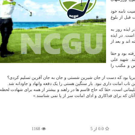
 از وصیت نامه خود
 قبل از بلوغ
ایذه روز به
است. در ایذه
 اند و بعد از
 عزیزی رفته بود و حقا
د. شهید علی
رس و مکتب را
رپا بود که دست از جان شیرین شستی و جان به جان آفرین تسلیم کردی؟
 تاب امانت داری نبود. بار سنگین هستی را یک دفعه وانهاد و جاودانه شد.
مانی است، حقا که حاج قاسم ها در راهند و بیشتر از همه برای شهادت لحظ
ان که برای فداکاری و ادای امانت سر از پا نمی شناسند.»
0.0
از
5
1168