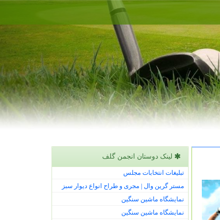
لینک دوستان انجمن گلف
تبلیغات انتخابات مجلس
مستر گرین وال | مجری و طراح انواع دیوار سبز
نمایشگاه ماشین سنگین
نمایشگاه ماشین سنگین