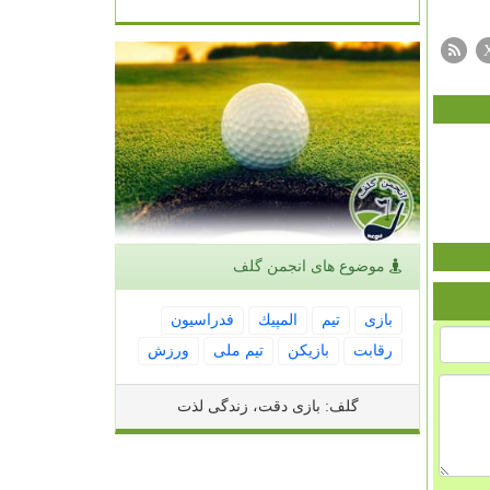
موضوع های انجمن گلف
بازی
تیم
المپیك
فدراسیون
رقابت
بازیكن
تیم ملی
ورزش
گلف: بازی دقت، زندگی لذت