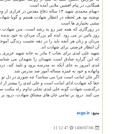
همگانی، در پیام افشین ملایی آمده است:
«بهنام محمدی شهید ۱۳ ساله دفاع مقدس در فرازی
نوشته بود هر لحظه در انتظار شهادت هستم و گویا شهادت
مشی بختیاری ها است.
در روزگاری که همه چیز رو به رشد است، سن شهادت در 
روز پائین تر می رود. ایذه کم بزرگ مردان به خود ندیده 
مردان و زنان هر آنچه باید را در دهه نخست زندگی آموخته
آن انتظار فرصتی برای شهادت اند.
شهید علی لندی برای نجات ۲ مادر به خانه شهید
که این گزاره صادق است شهیدان را شهیدان می شناسن
لندی امروز به جای آنکه به مدرسه برود و تلمذ کند، د
وانهاده و خود به غمزه مساله آموز صد مدرس شد.
اگر جان امانت است چرا می ستانند؟ چه شوری در دل تو ب
حقا که شهادت ادای امانت است و علی لندی را بیشتر از این
درگذشت شهادت گونه علی لندی تجلی تداوم راه مکتب سلی
می کنند. درود بر تمامی جان های مشتاق شهادت، درود بر آن
منبع:
ncgu.ir
1400/07/06
11:12:47