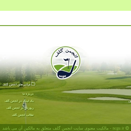
میانبرهای انجمن گلف
درباره ما
بک لینک در انجمن گلف
ف
رپورتاژ در انجمن گلف
مطالب انجمن گلف
ncgu.ir - مالکیت معنوی سایت انجمن گلف متعلق به مالکین آن می باشد