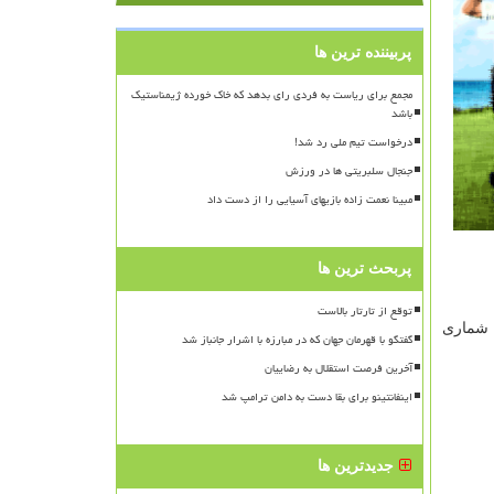
پربیننده ترین ها
مجمع برای ریاست به فردی رای بدهد که خاک خورده ژیمناستیک
باشد
درخواست تیم ملی رد شد!
جنجال سلبریتی ها در ورزش
مبینا نعمت زاده بازیهای آسیایی را از دست داد
پربحث ترین ها
توقع از تارتار بالاست
ه شماری
گفتگو با قهرمان جهان که در مبارزه با اشرار جانباز شد
آخرین فرصت استقلال به رضاییان
اینفانتینو برای بقا دست به دامن ترامپ شد
جدیدترین ها