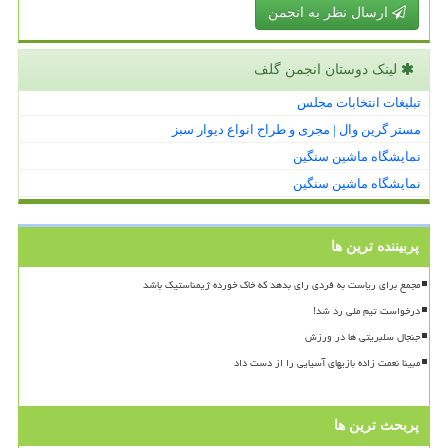
ارسال نظر به انجمن
لینک دوستان انجمن گلف
تبلیغات انتخابات مجلس
مستر گرین وال | مجری و طراح انواع دیوار سبز
نمایشگاه ماشین سنگین
نمایشگاه ماشین سنگین
پربیننده ترین ها
مجمع برای ریاست به فردی رای بدهد که خاک خورده ژیمناستیک باشد
درخواست تیم ملی رد شد!
جنجال سلبریتی ها در ورزش
مبینا نعمت زاده بازیهای آسیایی را از دست داد
پربحث ترین ها