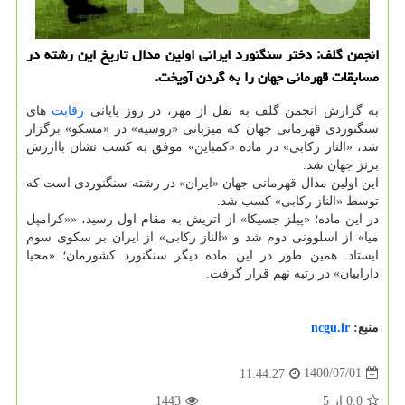
انجمن گلف: دختر سنگنورد ایرانی اولین مدال تاریخ این رشته در
مسابقات قهرمانی جهان را به گردن آویخت.
به گزارش انجمن گلف به نقل از مهر، در روز پایانی
رقابت
های
سنگنوردی قهرمانی جهان که میزبانی «روسیه» در «مسکو» برگزار
شد، «الناز رکابی» در ماده «کمباین» موفق به کسب نشان باارزش
برنز جهان شد.
این اولین مدال قهرمانی جهان «ایران» در رشته سنگنوردی است که
توسط «الناز رکابی» کسب شد.
در این ماده؛ «پیلز جسیکا» از اتریش به مقام اول رسید، ««کرامپل
میا» از اسلوونی دوم شد و «الناز رکابی» از ایران بر سکوی سوم
ایستاد. همین طور در این ماده دیگر سنگنورد کشورمان؛ «محیا
دارابیان» در رتبه نهم قرار گرفت.
منبع:
ncgu.ir
1400/07/01
11:44:27
0.0
از
5
1443