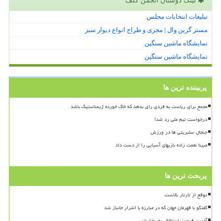
لینک دوستان انجمن گلف
تبلیغات انتخابات مجلس
مستر گرین وال | مجری و طراح انواع دیوار سبز
نمایشگاه ماشین سنگین
نمایشگاه ماشین سنگین
پربیننده ترین ها
مجمع برای ریاست به فردی رای بدهد که خاک خورده ژیمناستیک باشد
درخواست تیم ملی رد شد!
جنجال سلبریتی ها در ورزش
مبینا نعمت زاده بازیهای آسیایی را از دست داد
پربحث ترین ها
توقع از تارتار بالاست
گفتگو با قهرمان جهان که در مبارزه با اشرار جانباز شد
آخرین فرصت استقلال به رضاییان