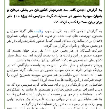
به گزارش انجمن گلف سه شطرنجباز کشورمان در بخش مردان و
بانوان سهمیه حضور در مسابقات گرند سوئیس که ویژه ۱۰۰ نفر
برتر جهان است را کسب کرده اند.
به گزارش انجمن گلف به نقل از مهر،
رقابت
های گرند سوئیس
همچون تورنمنت های ثبت شده در تقویم فدراسیون جهانی شطرنج
(فیده) برای سالجاری میلادی است که با حضور شطرنجبازانی در هر
دو بخش مردان و بانوان برگزار می گردد.
شرکت کنندگان در هر بخش جزو ۱۰۰ نفر برتر جهان هستند که
سهمیه حضور در این رقابت ها را به دست آورده اند. سه شطرنجباز
کشورمان هم همچون شرکت کنندگان در این رقابت ها هستند.
پرهام مقصودلو و سارا خادم الشریعه به واسطه جایگاهی که در
ریتینگ جهانی دارند صاحب سهمیه حضور در مسابقات گرند سوئیس
شده اند. محمد امین طباطبایی هم سومین سهمیه شطرنج ایران را
جهت شرکت در این رقابت ها به دست آورده است.
طباطبایی جزو بازیکنان رزرو برای مسابقات گرند سوئیس بود که به
دنبال انصراف برخی شطرنجبازان و همینطور با عنایت به عملکردی
که در مسابقات جام جهانی روسیه داشت وارد لیست اصلی رقابت
ها شد. طباطبایی در جام جهانی روسیه تا مرحله یک چهارم نهایی
پیش رفت و در جمع هشت نفر برتر مسابقات قرار گرفت.
مسابقات شطرنج گرندسوئیس طی روزهای ۳ تا ۱۷ آبان ماه (۲۵