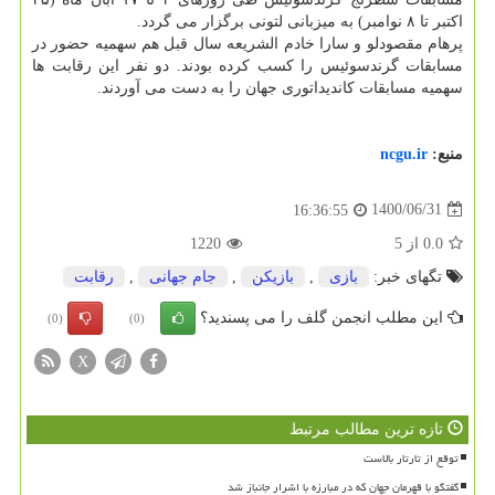
اکتبر تا ۸ نوامبر) به میزبانی لتونی برگزار می گردد.
پرهام مقصودلو و سارا خادم الشریعه سال قبل هم سهمیه حضور در
مسابقات گرندسوئیس را کسب کرده بودند. دو نفر این رقابت ها
سهمیه مسابقات کاندیداتوری جهان را به دست می آوردند.
منبع:
ncgu.ir
1400/06/31
16:36:55
0.0
از
5
1220
تگهای خبر:
بازی
,
بازیكن
,
جام جهانی
,
رقابت
این مطلب انجمن گلف را می پسندید؟
(0)
(0)
X
تازه ترین مطالب مرتبط
توقع از تارتار بالاست
گفتگو با قهرمان جهان که در مبارزه با اشرار جانباز شد