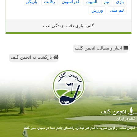
بازی
تیم
المپیك
فدراسیون
رقابت
بازیكن
تیم ملی
ورزش
گلف: بازی دقت، زندگی لذت
اخبار و مطالب انجمن گلف
بازگشت به انجمن گلف
انجمن گلف
گلف در ایران
انجمن گلف: از اولین ضربه تا فتح هر میدان، راهنمای جامع شما در دنیای سبز گلف