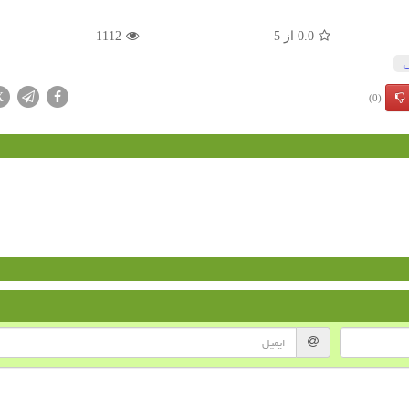
0.0
از
5
1112
ی
X
(0)