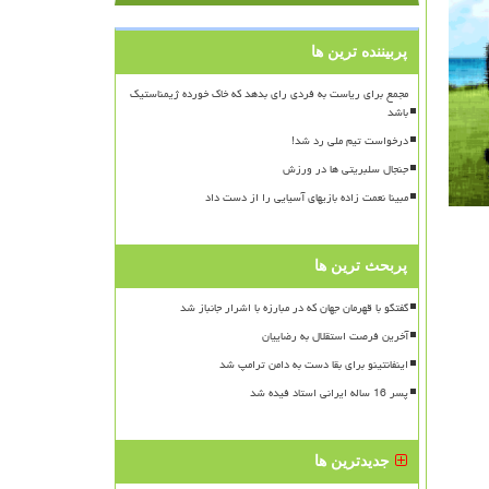
پربیننده ترین ها
مجمع برای ریاست به فردی رای بدهد که خاک خورده ژیمناستیک
باشد
درخواست تیم ملی رد شد!
جنجال سلبریتی ها در ورزش
مبینا نعمت زاده بازیهای آسیایی را از دست داد
پربحث ترین ها
گفتگو با قهرمان جهان که در مبارزه با اشرار جانباز شد
آخرین فرصت استقلال به رضاییان
اینفانتینو برای بقا دست به دامن ترامپ شد
پسر 16 ساله ایرانی استاد فیده شد
جدیدترین ها