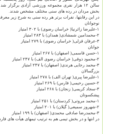
سالن ۱۲ هزار نفری مجموعه ورزشی آزادی برگزار شد
بخش مردان در رده های سنی مختلف مشخص شدند.
در این رقابتها، نفرات برتر هر رده سنی به شرح زیر معرف
نوجوانان
۱-علیرضا زائرنیا( خراسان رضوی) با ۳۰۲ امتیاز
۲-محمدامین شمشادی( همدان) با ۲۸۳ امتیاز
۳-عرفان قزلی( خراسان رضوی) با ۲۷۹ امتیاز
جوانان
۱-حسن قاسمی( اصفهان) با ۲۶۷ امتیاز
۲-محمود ذوقی( خراسان رضوی الف) با ۲۴۷ امتیاز
۳-محمد رجایی هرندی( اصفهان) با ۲۴۷ امتیاز
بزرگسالان
۱-علیرضا پیری( تهران الف) با ۲۷۸ امتیاز
۲-حسین رحیمی( فارس) با ۲۶۹ امتیاز
۳-سجاد کریمی( زنجان) با ۲۶۸ امتیاز
پیشکسوتان
۱-محمد مروتی( کردستان) با ۲۵۱ امتیاز
۲-شهروز سمیعی( گیلان) با ۲۰۱ امتیاز
۳-محمدرضا صادقی محمدی( اصفهان) با ۱۹۹ امتیاز
در انتها و در بخش تیمی هم به ترتیب تیمهای هیأت های فا