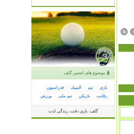
موضوع های انجمن گلف
بازی
تیم
المپیك
فدراسیون
رقابت
بازیكن
تیم ملی
ورزش
گلف: بازی دقت، زندگی لذت