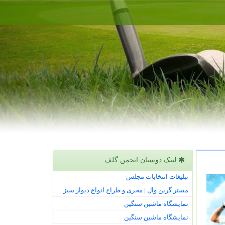
لینک دوستان انجمن گلف
تبلیغات انتخابات مجلس
مستر گرین وال | مجری و طراح انواع دیوار سبز
نمایشگاه ماشین سنگین
نمایشگاه ماشین سنگین