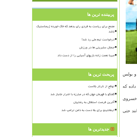
پربیننده ترین ها
مجمع برای ریاست به فردی رای بدهد که خاک خورده ژیمناستیک
باشد
درخواست تیم ملی رد شد!
جنجال سلبریتی ها در ورزش
مبینا نعمت زاده بازیهای آسیایی را از دست داد
 و بولس
پربحث ترین ها
توقع از تارتار بالاست
داده که
گفتگو با قهرمان جهان که در مبارزه با اشرار جانباز شد
 خسروی
آخرین فرصت استقلال به رضاییان
اینفانتینو برای بقا دست به دامن ترامپ شد
ند حتی
جدیدترین ها