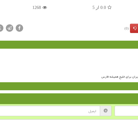
0.0
از
5
1268
X
(0)
ران برای خلیج همیشه فارس