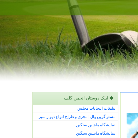
لینک دوستان انجمن گلف
تبلیغات انتخابات مجلس
مستر گرین وال | مجری و طراح انواع دیوار سبز
نمایشگاه ماشین سنگین
نمایشگاه ماشین سنگین