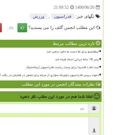
1400/06/20
21:09:52
تگهای خبر:
فدراسیون
,
ورزش
این مطلب انجمن گلف را می پسندید؟
(0)
تازه ترین مطالب مرتبط
اینفانتینو برای بقا دست به دامن ترامپ شد
پسر 16 ساله ایرانی استاد فیده شد
ثبت نام ۸ کاندیدا برای پست ریاست فدراسیون ژیمناستیک
دعوت رییس فدراسیون دوچرخه سواری از مردم برای حضور در همایش در رکاب ای
نظرات بینندگان انجمن در مورد این مطلب
لطفا شما هم
در مورد این مطلب
نظر دهید