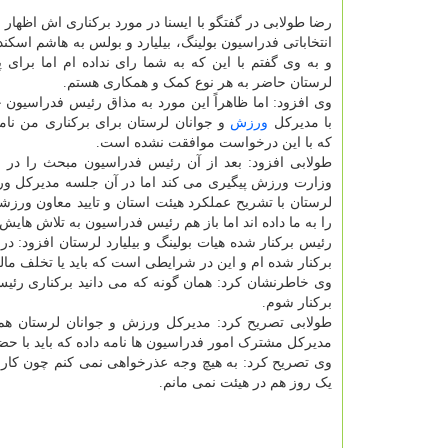
رضا طولابی در گفتگو با ایسنا در مورد برکناری اش اظهار 
انتخاباتی فدراسیون بولینگ، بیلیارد و بولس به هاشم اسکن
و به وی گفتم با این که به شما رای نداده ام اما برای
لرستان حاضر به هر نوع کمک و همکاری هستم.
وی افزود: اما ظاهراً این مورد به مذاق رئیس فدراسیون 
با مدیرکل
ورزش
و جوانان لرستان برای برکناری من نام
که با این درخواست موافقت نشده است.
طولابی افزود: بعد از آن رئیس فدراسیون مبحث را در
وزارت ورزش پیگیری می کند اما در آن جلسه مدیرکل ور
لرستان با تشریح عملکرد هیئت استان و تایید معاون ور
را به ما داده اند اما باز هم رئیس فدراسیون به تلاش هایش
رئیس برکنار شده هیات بولینگ و بیلیارد لرستان افزود: د
برکنار شده ام و این در شرایطی است که باید یا تخلف ما
وی خاطرنشان کرد: همان گونه که می دانید برکناری رئیس
برکنار شوم.
طولابی تصریح کرد: مدیرکل ورزش و جوانان لرستان هم 
مدیرکل مشترک امور فدراسیون ها نامه داده که باید با ح
وی تصریح کرد: به هیچ وجه عذرخواهی نمی کنم چون کار 
یک روز هم در هیئت نمی مانم.