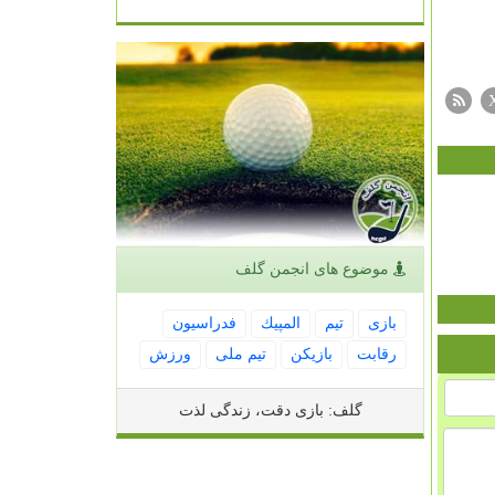
موضوع های انجمن گلف
بازی
تیم
المپیك
فدراسیون
رقابت
بازیكن
تیم ملی
ورزش
گلف: بازی دقت، زندگی لذت