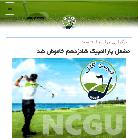
منو
بابرگزاری مراسم اختتامیه؛
مشعل پارالمپیک شانزدهم خاموش شد