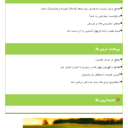
مجمع برای ریاست به فردی رای بدهد که خاک خورده ژیمناستیک باشد
درخواست تیم ملی رد شد!
جنجال سلبریتی ها در ورزش
مبینا نعمت زاده بازیهای آسیایی را از دست داد
پربحث ترین ها
توقع از تارتار بالاست
گفتگو با قهرمان جهان که در مبارزه با اشرار جانباز شد
آخرین فرصت استقلال به رضاییان
اینفانتینو برای بقا دست به دامن ترامپ شد
جدیدترین ها