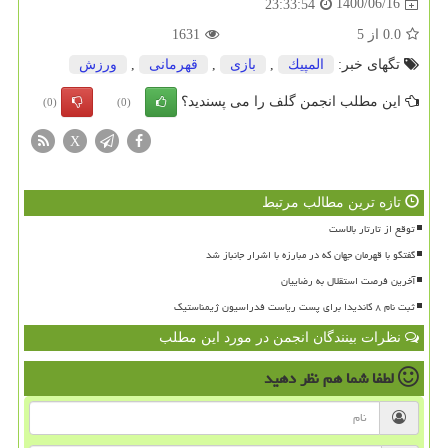
1400/06/16
23:33:54
0.0
از
5
1631
تگهای خبر:
المپیك
,
بازی
,
قهرمانی
,
ورزش
این مطلب انجمن گلف را می پسندید؟
(0)
(0)
X
تازه ترین مطالب مرتبط
توقع از تارتار بالاست
گفتگو با قهرمان جهان که در مبارزه با اشرار جانباز شد
آخرین فرصت استقلال به رضاییان
ثبت نام ۸ کاندیدا برای پست ریاست فدراسیون ژیمناستیک
نظرات بینندگان انجمن در مورد این مطلب
لطفا شما هم
نظر دهید