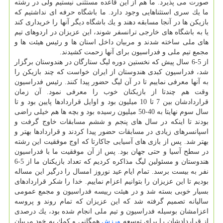
صورت می پذیرد. ما هم از این قاعده مستثنی نیستیم ولی در رشته
ما یك سری استثناهایی وجود دارد. ما باشگاه حرفه ای نداشتیم كه
بازیكن ها در آنجا مسابقه دهند و یك باشگاه دیگر آنها را خریداری كند
یا به باشگاه های خارجی ترانسفر شوند، این عزیزان در اردوهای تیم
های ملی ساخته شدند و مربیان داخل استان ها و رئیس هیئت ها و
مجمع تیم ملی و فدراسیون برای آنها زحمت كشیدند.
از 5-6 سال پیش كه نخستین دوره لیگ ستارگان در هندوستان برگزار
شد، فدراسیون كبدی هندوستان از ایران خواست كه چند بازیكن را
به آنها معرفی نماییم تا در آن لیگ حضور پیدا كنند. رئیس فدراسیون
وقت هم چندتا از بازیكنان خوب را معرفی نمود. آن زمان
قراردادشان بین 7 تا 10 میلیون بود و اوایل قراردادها پایین بود و تا
سال سوم نهایتا به 40-50 میلیون رسیده بود و بچه ها هم خیلی راضی
بودند تا اینكه در سال های پنجم و ششم مسابقات خاوج گرفت و
اسپانسرهای زیادی در مسابقات حضور پیدا كردند و قراردادها بهتر و
بهتر شد. پس از بازی های آسیایی جاكارتا كه اوج موفقیت این رشته
در سطح آسیا و حتی جهان بود. پس از آن موفقیت ما با فدراسیون
هندوستان و مسئولین لیگ مذاكره كردیم كه تعداد بازیكنان ما از 5-6
نفر به بیست برسد. تمام ایام عید نوروز امسال را درگیر این مساله
بودیم تا این عزیزان را بتوانیم اعزام نماییم. خدا را شكر قراردادهای
بسیار خوبی بسته شد و در هیئت رییسه فدراسیون و مجمع عمومی
سالیانه تصمیم گرفته شد كه این عزیزان كه تمام روند و پروسه
اعزامشان بوسیله فدراسیون و تیم ملی انجام شده بود، یك درصدی
از قراردادشان را برای توسعه
ورزش
همگانی و كمك به خود مربیان