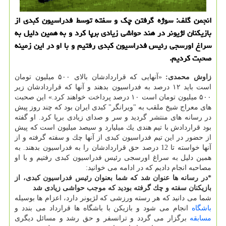
انجمن گلف: سوژه گرفتن چك و سفته توسط فدراسیون كبدی از
بازیكنان لژیونر در هند حواشی زیادی برپا كرد و به همین دلیل به
سراغ اورسجی رئیس فدراسیون كبدی رفتیم و با او در این زمینه
صحبت كردیم.
زاوش محمدی:
«آنهایی كه قراردادشان بالای ۵۰۰ میلیون تومان
است باید ۱۲ درصد به فدراسیون بدهند و آنها كه قراردادشان زیر
۵۰۰ میلیون تومان است ۱۰ درصد پرداخت خواهند كرد.» این صحبت
های معراج شیخ ملقب به "ویرانگر" كبدی ایران بود كه چند روز پیش
در رسانه های منتشر گردید و سر و صدای زیادی برپا كرد. او گفته
بود قراردادش با تیم هندی یك میلیارد و سیصد میلیون است كه پیش
از حضور در این تیم فدراسیون كبدی از آنها چك و سفته گرفته و از
آنها خواسته تا 12 درصد حق قراردادشان را به فدراسیون بدهند. به
همین دلیل به سراغ اورسجی رئیس فدراسیون كبدی رفتیم و با او
مصاحبه انجام دادیم كه در ادامه می خوانید:
*در رسانه ها عنوان شد كه شما بعنوان رئیس فدراسیون كبدی، از
بازیكنان سفته و چك گرفته بودید كه موجب حواشی زیادی شد
شما می دانید كه هر رسته ورزشی كه لژیونر دارد، اعزام ها بوسیله
باشگاه
انجام می شود و بازیكن با باشگاه ها قرارداد می بندد و
مسابقه
برگزار می گردد و ترانسفر و حق رشد و مسائل دیگری