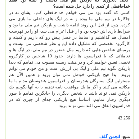
*یعنی دلخوری كه بازیكن تیم ملی داشت و گفته بود قصد
خداحافظی از كبدی را دارد حل شده است؟
كسی كه گفته بود من می خواهم خداحافظی كنم، ایشان نه در
جاكارتا در تیم ملی ما بوده و نه در لیگ های داخلی ما بازی می
كرده. چون از قبل این روند ادامه داشت و بازیكن تیم ملی ما بود و
شرایط بازی اش خوب بود و از قبل اعزام می شد، او را در فهرست
امسال هم گذاشتیم و اساسا در فصل پیش رو كه داریم و كمیته و
كارگروه تخصصی كه تشكیل داده ایم و نظر شخصی من نیست و
برمبنای شاخص هایی كه داریم مثل حضور در تیم ملی، در لیگ ها و
تعاملاتی كه با فدراسیون ها دارند. حدود 10 شاخص در كارگروه
تخصی تعیین خواهیم كرد و در هیئت رییسه مصوب می نماییم كه بعدا
بازیكن نگوید تیم ملی و لیگ بی ارزش است و من خودم می توانم
بروم. ابدا هیچ بازیكنی خودش نمی توان برود و همین الآن هم
مسئولین لیگ ستارگان هندوستان و فدراسیون هندوستان مدام با ما
مكاتبه می كنند و اگر ما یك موافقت نامه ندهیم یا به آنها بگوییم یك
بازیكن نمی تواند باشد یا شخص دیگری را جایگزین نماییم یا طور
دیگری رفتار نماییم، اساسا هیچ بازیكنی جدای از چیزی كه در
فدراسیون اتفاق می افتد نمی تواند برود.
256 43
منبع:
انجمن گلف