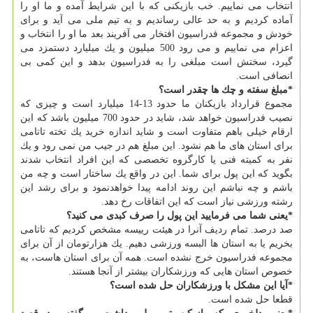
انتخاب می نماییم. خب بازیكنی كه با این شرایط آمده و ما او را
آماده كردیم و به حد عالی رساندیم و به تیم ملی می آید و برای
خودش و مجموعه فدراسیون افتخار می آفریند بعد ما او را انتخاب و
اعزام می نماییم و می رود 500 میلیون و یك میلیارد دستمزد می
گیرد، سختش است مبلغی را به فدراسیون بدهد و این كمی بی
انصافی است.
*مبلغ سفته و چك ها چقدر است؟
مجموع قرارداد بازیكنان ما حدود 13-14 میلیارد است و چیزی كه
نصیب فدراسیون خواهد شد، شاید در حدود 700 میلیون باشد كه این
ارقام خیلی باهم متفاوت است و شاید اندازه خرید یك تخته تاتامی
برای استان های ما هم نشود. این مبلغ هم در جیب من نمی رود و یك
نفر به كمیته فنی یا كارگروه تخصصی كه این افراد انتخاب شدند
بگوید كه این پول برای شما. این در واقع یك ساختار است و چه من
باشم و چه نباشم این روند ادامه پیدا خواهدنمود و برای رشد این
رشته ورزشی نیاز است كه این اتفاقات رخ دهد.
*یعنی شما می فرمایید این پول را صرف كبدی می كنید؟
صد درصد. تمام ردیف آنرا در هیئت رییسه مشخص كردیم كه تاتامی
بخریم یا به استان ها البسه ورزشی دهیم. یك هزارتومان از آن برای
مجموعه فدراسیون خرج نشده است. همه آن برای استان هاست، به
خصوص استان هایی كه ورزشكاران بیشتر از آنجا هستند.
*آیا این مشكل با ورزشكاران حل شده است؟
قطعا حل شده است.