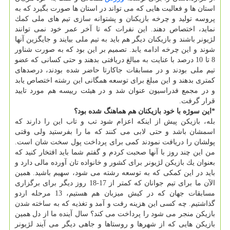
استان ها و فعالیت هایی كه می تواند در استان ها صورت بگیرد كه به
پروسه تولید و چرخه بازیكنان و پشتوانه سازی تیم های ملی كمك
نماید، اختصاص دهند. این نفرات كه تا آخر عمر خود نمی توانند
لژیونر باشند و بازیكنان دیگر هم باید به تیم ملی بیایند و جایگزین آنها
شوند و این چرخه ادامه یابد. تصمیم بر این بود كه به صورت شناور
8 تا 10 درصد با عنایت به مبالغ دریافتی بدهند و حتی كسانی كه عضو
تیم ملی بودند و در مسابقات جاكارتا حاضر شده بودند، درصدهای
كمتری بدهند و این مبلغ برای توسعه همگانی این رشته اختصاص یابد
و در مجمع فدراسیون عنوان شد و در هیئت رییسه هم مورد تایید
قرار گرفت.
*این سوژه با خود بازیكنان هم هماهنگ شده بود؟
بله، بازیكن پیش از اینكه اعزام شود تب و تاب این را دارند كه
اسمشان باشد و حتی لابی می كنند كه ما را بفرستید ولی وقتی
پولشان را دریافت نمودند كمی برای پرداخت پول سخت شان است.
من این چند روز با آنها صحبت كردم و گفتم شما باید افتخار كنید كه
بعنوان یك بازیكن لژیونر برای كشور و خانواده تان آورده مالی دارد و
باید در این كمكی كه به توسعه رشته می شود، سهیم باشید. همین
الآن ما برای تیم جوانان كه كمتر از 17-18 روز دیگر برای برگزاری
مسابقات جهان كه در كیش میزبان هم هستیم، 13 مرحله اردو
گذاشتیم. چه كسی این هزینه رفت و آمد و تغذیه كه به ساخته شدن
بازیكن منجر می شود را پرداخت می كند؟ سال آینده ما از دل همین
بازیكن هایی كه از شهرها و روستاها و جاهی دیگر می آیند لژیونر