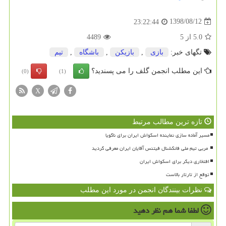
1398/08/12
23:22:44
5.0
از
5
4489
تگهای خبر:
بازی
,
بازیكن
,
باشگاه
,
تیم
این مطلب انجمن گلف را می پسندید؟
(0)
(1)
X
تازه ترین مطالب مرتبط
مسیر آماده سازی نماینده اسکواش ایران برای ناگویا
افتخاری دیگر برای اسکواش ایران
توقع از تارتار بالاست
نظرات بینندگان انجمن در مورد این مطلب
لطفا شما هم
نظر دهید