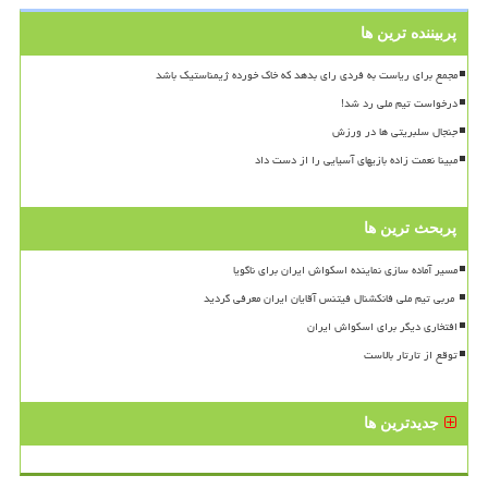
پربیننده ترین ها
مجمع برای ریاست به فردی رای بدهد که خاک خورده ژیمناستیک باشد
درخواست تیم ملی رد شد!
جنجال سلبریتی ها در ورزش
مبینا نعمت زاده بازیهای آسیایی را از دست داد
پربحث ترین ها
مسیر آماده سازی نماینده اسکواش ایران برای ناگویا
افتخاری دیگر برای اسکواش ایران
توقع از تارتار بالاست
جدیدترین ها