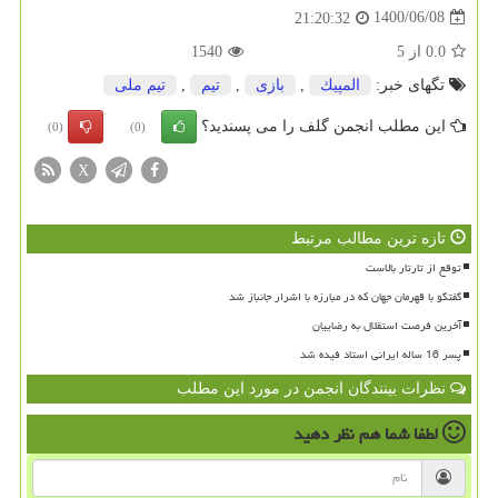
1400/06/08
21:20:32
0.0
از
5
1540
تگهای خبر:
المپیك
,
بازی
,
تیم
,
تیم ملی
این مطلب انجمن گلف را می پسندید؟
(0)
(0)
X
تازه ترین مطالب مرتبط
توقع از تارتار بالاست
گفتگو با قهرمان جهان که در مبارزه با اشرار جانباز شد
آخرین فرصت استقلال به رضاییان
پسر 16 ساله ایرانی استاد فیده شد
نظرات بینندگان انجمن در مورد این مطلب
لطفا شما هم
نظر دهید