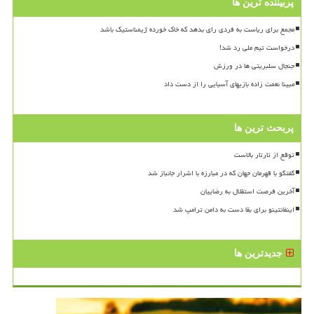
پربیننده ترین ها
مجمع برای ریاست به فردی رای بدهد که خاک خورده ژیمناستیک باشد
درخواست تیم ملی رد شد!
جنجال سلبریتی ها در ورزش
مبینا نعمت زاده بازیهای آسیایی را از دست داد
پربحث ترین ها
توقع از تارتار بالاست
گفتگو با قهرمان جهان که در مبارزه با اشرار جانباز شد
آخرین فرصت استقلال به رضاییان
اینفانتینو برای بقا دست به دامن ترامپ شد
جدیدترین ها