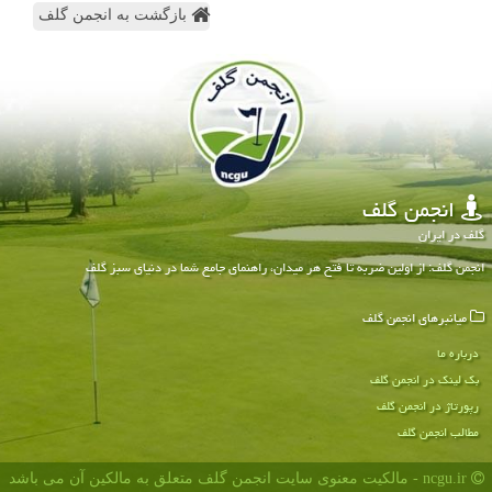
بازگشت به انجمن گلف
انجمن گلف
گلف در ایران
انجمن گلف: از اولین ضربه تا فتح هر میدان، راهنمای جامع شما در دنیای سبز گلف
میانبرهای انجمن گلف
درباره ما
بک لینک در انجمن گلف
رپورتاژ در انجمن گلف
مطالب انجمن گلف
ncgu.ir - مالکیت معنوی سایت انجمن گلف متعلق به مالکین آن می باشد