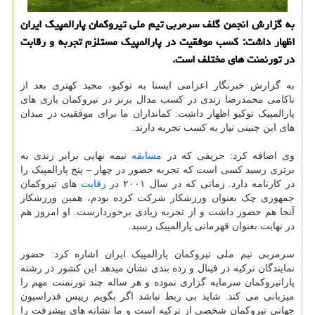
به گزارش انجمن گلف سرمربی تیم ملی تیروکمان پارالمپیک ایران
اظهار داشت: کسب موفقیت در پارالمپیک مستلزم تجربه و رقابت
در تورنمنت های مختلف است.
به گزارش خبرنگار اعزامی ایسنا به توکیو، مجید کهتری بعد از
ناکامی محمدرضا زندی در کسب مدال برنز در تیروکمان بازی های
پارالمپیک توکیو اظهار داشت: کمانداران ما برای موفقیت در میدان
های این چنینی نیاز به کسب تجربه دارند.
وی اضافه کرد: حریفی که در
مسابقه
نیمه نهایی برابر زندی به
برتری رسید کسی است که تجربه حضور در چهار – پنج پارالمپیک را
در کارنامه دارد. زمانی که در سال ۲۰۰۱ در
رقابت
های تیروکمان
جمهوری چک بعنوان ورزشکار شرکت کرده بودم، همین ورزشکار
آنجا هم حضور داشت و از تجربه زیادی برخوردارست. او امروز هم
در نهایت بعنوان قهرمانی پارالمپیک رسید.
سرمربی تیم ملی تیروکمان پارالمپیک ایران اشاره کرد: حضور
نمایندگان ترکیه در فینال و رده بندی نشان میدهد این کشور در رشته
پاراتیروکمان سرمایه گزاری نموده و هر ساله چند تورنمنت مهم را
میزبانی می کند. شاید بی ربط نباشد اگر بگویم رییس فدراسیون
جهانی تیروکمان شخصی از ترکیه است و ما نشانه های پیشرفت را