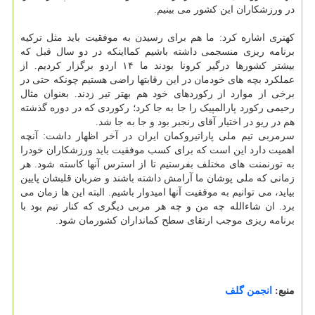
در ورزشکاران این کشور می بینیم.
کهتری اشاره کرد: ما هم برای رسیدن به موفقیت باید مثل ترکیه
برنامه ریزی منسجمی داشته باشیم کمااینکه در دو سال قبل که
بیشتر کشورها درگیر کرونا بودند ما ۱۴ اردو برگزار کردیم. از
عملکرد بچه های خودمان در این رقابتها راضی هستیم چونکه حتی در
برخی از موارد از رکوردهای خود هم بهتر تیر زدند. بعنوان مثال
رحیمی رکورد پارالمپیک را جا به جا کرد؛ رکوردی که در دوره گذشته
هم در ریو در اختیار آقای رنجبر بود و جا به جا شد.
سرمربی تیم ملی پاراتیروکمان ایران در آخر اظهار داشت: آنچه
اهمیت دارد این است که برای کسب موفقیت باید ورزشکاران خودرا
به تورنمنت های مختلف بفرستیم تا از استرس آنها کاسته شود. هر
زمانی که ملی پوشان ما آرامش داشته باشند و ضربان قلبشان پایین
بیاید، می توانیم به موفقیت آنها امیدوار باشیم. البته این ها زمان می
برد. ان شاءالله چه من و چه هر مربی دیگری که کنار تیم بود با
برنامه ریزی موجب ارتقای سطح کمانداران کشورمان شود.
منبع:
انجمن گلف