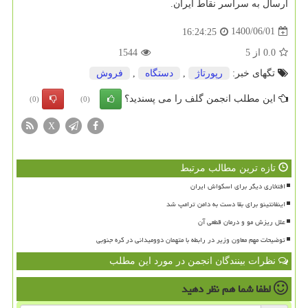
ارسال به سراسر نقاط ایران.
1400/06/01
16:24:25
0.0
از
5
1544
تگهای خبر:
رپورتاژ
,
دستگاه
,
فروش
این مطلب انجمن گلف را می پسندید؟
(0)
(0)
X
تازه ترین مطالب مرتبط
افتخاری دیگر برای اسکواش ایران
اینفانتینو برای بقا دست به دامن ترامپ شد
علل ریزش مو و درمان قطعی آن
توضیحات مهم معاون وزیر در رابطه با متهمان دوومیدانی در کره جنوبی
نظرات بینندگان انجمن در مورد این مطلب
لطفا شما هم
نظر دهید