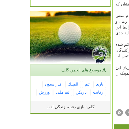
تیان که
ام منفی
 زمان و
یط این
اید جدی
کیو شده
کنندگان
مرینات
یان این
موضوع های انجمن گلف
مپیک را
بازی
تیم
المپیك
فدراسیون
رقابت
بازیكن
تیم ملی
ورزش
گلف: بازی دقت، زندگی لذت