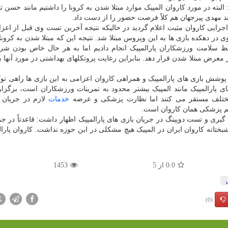
 در مورد کاروان المپیک موارد مبتلا شدن به کرونا را داشتیم مانند حسن تف
نند مهدی پیرجهان هم کلاً فرصت حضور را از دست داد.
ایی کاروان مثبت اعلام گردید در حالیکه نتیجه آخرین تست وی قبل از اعز
 در دهکده بازی ها به این ویروس مبتلا شد. نتیجه این که مبتلا شدن به کرونا
فظ سلامت ورزشکاران پارالمپیک انجام دادیم اما به هر حال خاص بودن شرا
 معرض مبتلا شدن قرار دهد. بنابراین رعایت پروتکلهای بهداشتی در مورد آنها ب
پوشش بازی های پارالمپیک و همراهی کاروان اعزامی به این بازی ها راهی تو
 پارالمپیک مانند المپیک بیشتر محدود به تمرینات ورزشکاران است، برگزار
 مختلف مستقر می کنند اما نظارت پزشکی و عرضه
خدمات
لازم در جریان ت
یم پزشکی همان کاروان است.
ی و تست دوپینگ در جریان بازی های پارالمپیک اظهار داشت: قاعدتاً در جر
شبختانه کاروان ایران در المپیک هیچ مشکلی در این حوزه نداشت. کاروان پارال
0.0
از
5
1453
X
(0)