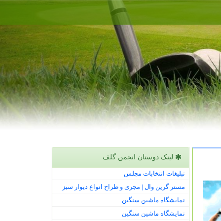
لینک دوستان انجمن گلف
تبلیغات انتخابات مجلس
مستر گرین وال | مجری و طراح انواع دیوار سبز
نمایشگاه ماشین سنگین
نمایشگاه ماشین سنگین