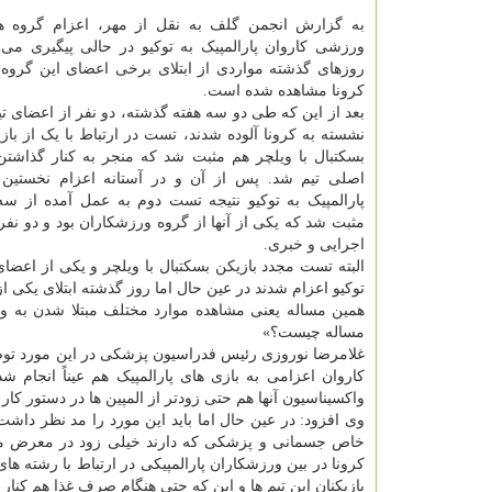
به گزارش انجمن گلف به نقل از مهر، اعزام گروه ه
ورزشی کاروان پارالمپیک به توکیو در حالی پیگیری م
روزهای گذشته مواردی از ابتلای برخی اعضای این گروه
کرونا مشاهده شده است.
بعد از این که طی دو سه هفته گذشته، دو نفر از اعضای تی
نشسته به کرونا آلوده شدند، تست در ارتباط با یک از باز
بسکتبال با ویلچر هم مثبت شد که منجر به کنار گذاشتن
اصلی تیم شد. پس از آن و در آستانه اعزام نخستین 
پارالمپیک به توکیو نتیجه تست دوم به عمل آمده از سه
مثبت شد که یکی از آنها از گروه ورزشکاران بود و دو نفر
اجرایی و خبری.
البته تست مجدد بازیکن بسکتبال با ویلچر و یکی از اعضای 
توکیو اعزام شدند در عین حال اما روز گذشته ابتلای یکی از
همین مساله یعنی مشاهده موارد مختلف مبتلا شدن به ویر
مساله چیست؟»
غلامرضا نوروزی رئیس فدراسیون پزشکی در این مورد توضیح 
کاروان اعزامی به بازی های پارالمپیک هم عیناً انجام
واکسیناسیون آنها هم حتی زودتر از المپین ها در دستور کار
وی افزود: در عین حال اما باید این مورد را مد نظر دا
خاص جسمانی و پزشکی که دارند خیلی زود در معرض مبتلا
کرونا در بین ورزشکاران پارالمپیکی در ارتباط با رشته ه
بازیکنان این تیم ها و این که حتی هنگام صرف غذا هم کنار ه