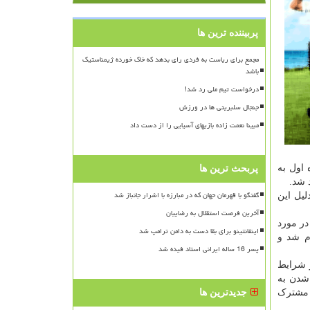
پربیننده ترین ها
مجمع برای ریاست به فردی رای بدهد که خاک خورده ژیمناستیک
باشد
درخواست تیم ملی رد شد!
جنجال سلبریتی ها در ورزش
مبینا نعمت زاده بازیهای آسیایی را از دست داد
 اول به
پربحث ترین ها
 شد.
گفتگو با قهرمان جهان که در مبارزه با اشرار جانباز شد
لیل این
آخرین فرصت استقلال به رضاییان
در مورد
اینفانتینو برای بقا دست به دامن ترامپ شد
م شد و
پسر 16 ساله ایرانی استاد فیده شد
ر شرایط
 شدن به
ی مشترک
جدیدترین ها