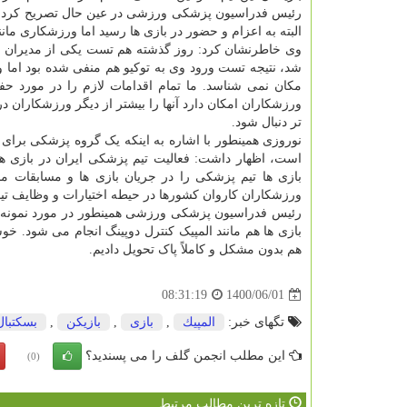
رئیس فدراسیون پزشکی ورزشی در عین حال تصریح کرد: البته
البته به اعزام و حضور در بازی ها رسید اما ورزشکاری ما
وی خاطرنشان کرد: روز گذشته هم تست یکی از مدیران اجر
شد، نتیجه تست ورود وی به توکیو هم منفی شده بود اما وی
مکان نمی شناسد. ما تمام اقدامات لازم را در مورد ح
ورزشکاران امکان دارد آنها را بیشتر از دیگر ورزشکاران در
تر دنبال شود.
نوروزی همینطور با اشاره به اینکه یک گروه پزشکی برای 
است، اظهار داشت: فعالیت تیم پزشکی ایران در بازی های
بازی ها تیم پزشکی را در جریان بازی ها و مسابقات
ورزشکاران کاروان کشورها در حیطه اختیارات و وظایف ت
رئیس فدراسیون پزشکی ورزشی همینطور در مورد نمونه گیر
بازی ها هم مانند المپیک کنترل دوپینگ انجام می شود. خو
هم بدون مشکل و کاملاً پاک تحویل دادیم.
1400/06/01
08:31:19
تگهای خبر:
المپیك
,
بازی
,
بازیكن
,
بسكتبال
این مطلب انجمن گلف را می پسندید؟
(0)
تازه ترین مطالب مرتبط