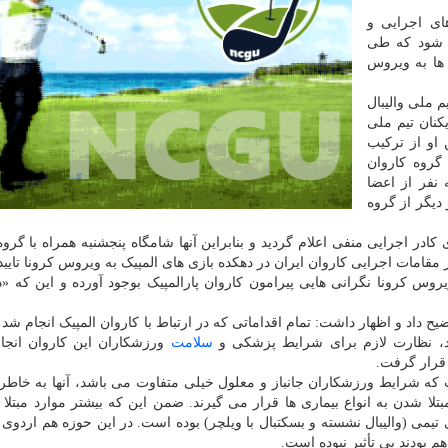
ای اجرایی و
ی شود که طی
 ها به ویروس
م ملی والیبال
یکنان تیم ملی
 او از ترکیب
گروه کاروان
 نفر از اعضا
 دیگر از گروه
کادر اجرایی منفی اعلام گردید و بنابراین آنها شامگاه پنجشنبه همراه با گروه
 مقامات اجرایی کاروان ایران در دهکده بازی های المپیک به ویروس کرونا تایید
وس کرونا نگرانی هایی پیرامون کاروان پارالمپیک بوجود آورده و این که «د
داد و اظهار داشت: تمام اقداماتی که در ارتباط با کاروان المپیک انجام شد 
 شد، نظارت لازم برای شرایط پزشکی و
سلامت
ورزشکاران این کاروان انجا
 قرار گرفت.
شت که شرایط ورزشکاران جانباز و معلول خیلی متفاوت می باشد، آنها به خاط
 شدن به انواع بیماری ها قرار می گیرند. ضمن این که بیشتر موارد مبتلا
ای تیمی (والیبال نشسته و بسکتبال با ویلچر) بوده است. در این حوزه هم اردو
م بودند بی تأثیر نبوده است.