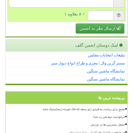
= ۸ بعلاوه ۱
ارسال نظر به انجمن
لینک دوستان انجمن گلف
تبلیغات انتخابات مجلس
مستر گرین وال | مجری و طراح انواع دیوار سبز
نمایشگاه ماشین سنگین
نمایشگاه ماشین سنگین
پربیننده ترین ها
مجمع برای ریاست به فردی رای بدهد که خاک خورده ژیمناستیک باشد
درخواست تیم ملی رد شد!
جنجال سلبریتی ها در ورزش
مبینا نعمت زاده بازیهای آسیایی را از دست داد