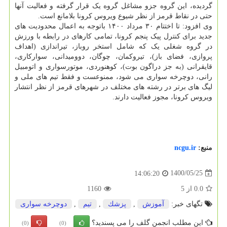
گردیده، این گروه جزو مشاغل گروه یک قرار گرفته و فعالیت آنها
حتی در نقاط قرمز از نظر شیوع ویروس کرونا بلامانع است.
وی افزود: تا اختتام ۳۰ مرداد ۱۴۰۰ باتوجه به اعمال محدودیت های
جدید برای کنترل پیک پنجم کرونا، تمامی کارهای در رابطه با ورزش
در گروه شغلی یک که شامل استخر روباز، تیراندازی (اهداف
پروازی، فضای باز)، تیروکمان، چوگان، دوومیدانی، سوارکاری،
قایقرانی (به جز دراگون بوت)، کوهنوردی، موتورسواری و اتومبیل
رانی، دوچرخه سواری می شود، ممنوعست و فقط تیم های ملی و
لیگ های برتر در رشته های مختلف در شهرهای قرمز از نظر انتشار
ویروس کرونا، مجوز فعالیت دارند.
منبع:
ncgu.ir
1400/05/25
14:06:20
0.0
از
5
1160
تگهای خبر:
آموزش
,
پزشك
,
تیم
,
دوچرخه سواری
این مطلب انجمن گلف را می پسندید؟
(0)
(0)