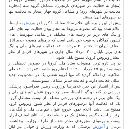
(مجاز به فعالیت در شهرهای نارنجی)، مشاغل گروه سه (مجازبه
فعالیت در شهرهای زرد) و مشاغل گروه چهار (مجاز به فعالیت تنها
در شهرهای آبی) هستند.
پیش از این و برمبنای اعلام ستاد مقابله با کرونا در
ورزش
به ایسنا،
اعلام شده بود که مصوبه مربوط به مجاز بودن فعالیت تیم های ملی
و لیگ های برتر در رشته های مختلف در تمامی شهرستان های
کشور، کماکان به قوت خود باقی است که برمبنای مصوبه جدید اتاق
اصناف ایران تا اختتام ۳۰ مرداد ۱۴۰۰ فعالیت تیم های ملی و لیگ
های برتر تاپایان ۳۰ مرداد سال جاری در شهرهای قرمز از نظر
انتشار ویروس کرونا، ممنوع تلقی شود.
در پی تازه ترین مصوبات ستاد ملی کرونا در خصوص تعطیلی از
دوشنبه تاریخ ۲۵ مرداد ۱۴۰۰ تا اختتام روز شنبه ۳۰مرداد ۱۴۰۰ طی
اطلاعیه ای اعلام گردید که تنها گروه شغلی یک در محدودیت جدید
امکان فعالیت دارند و فعالیت سایر مشاغل ممنوعست.
پس از انتشار این خبر، غلامرضا نورزوی، رییس فدراسیون پرشکی
ورزشی در گفت و گو با ایسنا، ضمن رد خروج عنوان تیم های ملی و
لیگ های برتر در رشته های ورزشی مختلف از لیست مشاغل گروه
یک که فعالیت آنها درشهرهای قرمز از نظر شیوع ویروس کرونا
ممنوع می باشد، اعلام نمود: خروج عنوان تیم های ملی و لیگ های
برتر از لیست گروه مشاغل یک در حیطه اختیارات اتاق اصناف ایران
نیست و برمبنای مجوزهای صادر شده از طرف وزارت بهداشت،
درمان و
آموزش
پزشکی که به وزارت ورزش و جوانان نیز ابلاغ