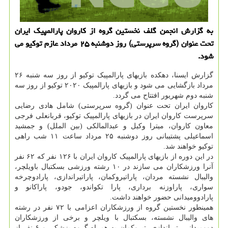
به گزارش انجمن گلف نخستین گروه از کاروان پارالمپیک ایران
تحت عنوان (گروه سرپرستی) روز دوشنبه ۲۵ مرداد عازم توکیو می
شود.
گزارش ایسنا، دهکده بازیهای پارالمپیک توکیو از روز سه شنبه ۲۶
مرداد بازگشایی می شود و بازیهای پارالمپیک ۲۰۲۰ توکیو از روز سه
شنبه دوم شهریور افتتاح می گردد.
کاروان ایران تحت عنوان (گروه سرپرستی) شامل هادی رضایی
سرپرست کاروان ایران در بازیهای پارالمپیک توکیو، قربانعلی فرجی
معاون کاروان، میترا وکیل و عبدالمالکی (بین الملل) و جمشید
اسماعیلی پشتیبانی روز دوشنبه ۲۵ مرداد ساعت ۱۱ شب راهی
توکیو خواهند شد.
در این دوره از بازیهای پارالمپیک کاروان ایران با ۱۲۶ نفر که ۶۲ نفر
آنرا ورزشکاران می سازند در ۱۰ رشته ورزشی بسکتبال باویلچر،
والیبال نشسته مردان، پاراتیروکمان، پاراتیراندازی، پارادوچرخه
سواری، پاراوزنه برداری، پارا تکواندو، جودو، پاراکانو و
پارادوومیدانی حضور خواهند داشت.
همینطور نخستین گروه از ورزشکاران اعزامی با ۷۲ نفر در رشته
های والیبال نشسته، بسکتبال با ویلچر و برخی از ورزشکاران
دوومیدانی، تیراندازی، تیروکمان به همراه گروه پزشکی و ۶ نفر از