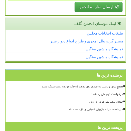
ارسال نظر به انجمن
لینک دوستان انجمن گلف
تبلیغات انتخابات مجلس
مستر گرین وال | مجری و طراح انواع دیوار سبز
نمایشگاه ماشین سنگین
نمایشگاه ماشین سنگین
پربیننده ترین ها
مجمع برای ریاست به فردی رای بدهد که خاک خورده ژیمناستیک باشد
درخواست تیم ملی رد شد!
جنجال سلبریتی ها در ورزش
مبینا نعمت زاده بازیهای آسیایی را از دست داد
پربحث ترین ها