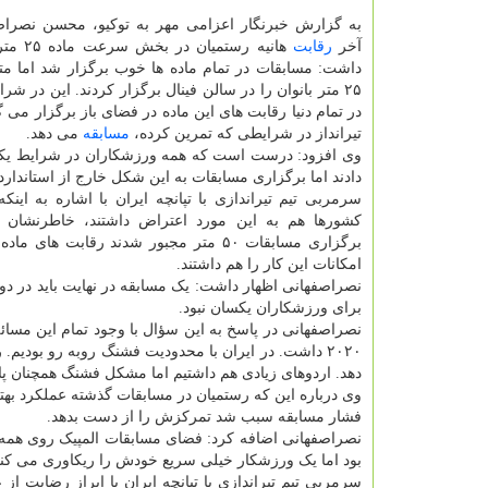
به گزارش خبرنگار اعزامی مهر به توکیو، محسن نصراصف
آخر
رقابت
هانیه رستمی
داشت: مسابقات در تمام ماده ها خوب برگزار شد اما مت
۲۵ متر بانوان را در سالن فینال برگزار کردند. این در 
در تمام دنیا رقابت های این ماده در فضای باز برگزار می گ
تیرانداز در شرایطی که تمرین کرده،
مسابقه
می دهد.
وی افزود: درست است که همه ورزشکاران در شرایط یک
دادند اما برگزاری مسابقات به این شکل خارج از استاندارد د
سرمربی تیم تیراندازی با تپانچه ایران با اشاره به اینک
کشورها هم به این مورد اعتراض داشتند، خاطرنشان 
امکانات این کار را هم داشتند.
برای ورزشکاران یکسان نبود.
نصراصفهانی در پاسخ به این سؤال با وجود تمام این مسائل
۲۰۲۰ داشت. در ایران با محدودیت فشنگ روبه رو بودیم
دهد. اردوهای زیادی هم داشتیم اما مشکل فشنگ همچنان پاب
وی درباره این که رستمیان در مسابقات گذشته عملکرد ب
فشار مسابقه سبب شد تمرکزش را از دست بدهد.
نصراصفهانی اضافه کرد: فضای مسابقات المپیک روی همه
بود اما یک ورزشکار خیلی سریع خودش را ریکاوری می کند 