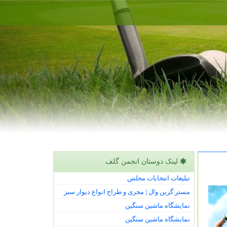
لینک دوستان انجمن گلف
تبلیغات انتخابات مجلس
مستر گرین وال | مجری و طراح انواع دیوار سبز
نمایشگاه ماشین سنگین
نمایشگاه ماشین سنگین