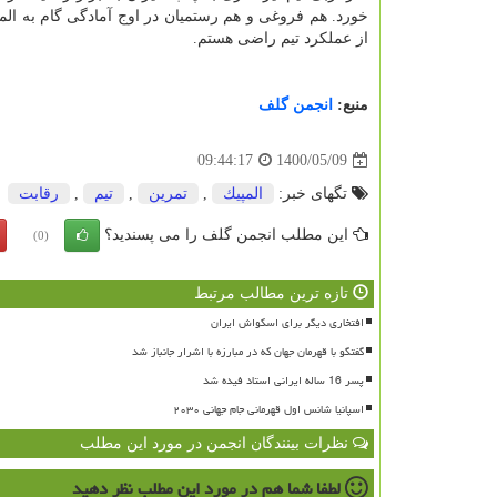
خورد. هم فروغی و هم رستمیان در اوج آمادگی گام به الم
از عملکرد تیم راضی هستم.
منبع:
انجمن گلف
1400/05/09
09:44:17
تگهای خبر:
المپیك
,
تمرین
,
تیم
,
رقابت
این مطلب انجمن گلف را می پسندید؟
(0)
تازه ترین مطالب مرتبط
افتخاری دیگر برای اسکواش ایران
گفتگو با قهرمان جهان که در مبارزه با اشرار جانباز شد
پسر 16 ساله ایرانی استاد فیده شد
اسپانیا شانس اول قهرمانی جام جهانی ۲۰۳۰
نظرات بینندگان انجمن در مورد این مطلب
لطفا شما هم
در مورد این مطلب
نظر دهید