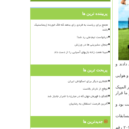
پربیننده ترین ها
مجمع برای ریاست به فردی رای بدهد که خاک خورده ژیمناستیک
باشد
درخواست تیم ملی رد شد!
جنجال سلبریتی ها در ورزش
مبینا نعمت زاده بازیهای آسیایی را از دست داد
م می دادند و
پربحث ترین ها
ایط زمانی و آب و هوایی
افتخاری دیگر برای اسکواش ایران
 المپیک
توقع از تارتار بالاست
ما قرار
گفتگو با قهرمان جهان که در مبارزه با اشرار جانباز شد
آخرین فرصت استقلال به رضاییان
 بود و
سابقات
جدیدترین ها
سرمربی تیم تیراندازی با تپانچه ایران با ابراز رضایت از عملکرد این تیم اظهار داشت: بی سابقه ترین عملکرد تیم تپانچه در المپیک ۲۰۲۰ رقم