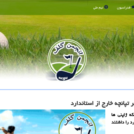
فدراسیون
تیم ملی
که ژاپنی ها
ضای استاندارد را داشتند