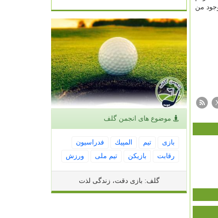
وجود من
موضوع های انجمن گلف
بازی
تیم
المپیك
فدراسیون
رقابت
بازیكن
تیم ملی
ورزش
گلف: بازی دقت، زندگی لذت