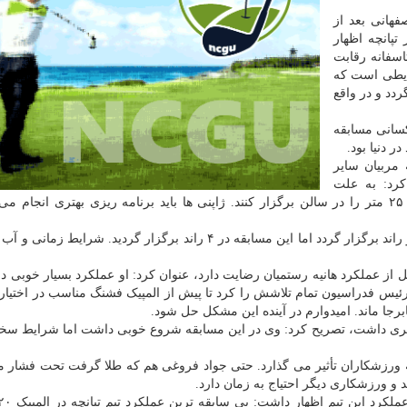
هانی بعد از
ان در بخش سرعت ماده ۲۵ متر تپانچه اظهار
اسفانه رقابت
شرایطی است که
ردد و در واقع
سانی مسابقه
ر دنیا بود.
ه مربیان سایر
کرد: به علت
برگزاری مسابقات ۵۰ متر مجبور شدند رقابت های ماده ۲۵ متر را در سالن برگزار کنند. ژاپنی ها باید برنامه ریزی بهتری انجا
نصراصفهانی اظهار داشت: یک مسابقه در نهایت باید در دو راند برگزار گردد اما این مسابقه در ۴ راند برگزار گردید. شر
 از عملکرد هانیه رستمیان رضایت دارد، عنوان کرد: او عملکرد بسیار خوبی در
. رئیس فدراسیون تمام تلاشش را کرد تا پیش از المپیک فشنگ مناسب در اختیار 
رجا ماند. امیدوارم در آینده این مشکل حل شود.
هتری داشت، تصریح کرد: وی در این مسابقه شروع خوبی داشت اما شرایط سخت
 ورزشکاران تأثیر می گذارد. حتی جواد فروغی هم که طلا گرفت تحت فشار م
و ورزشکاری دیگر احتیاج به زمان دارد.