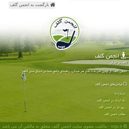
بازگشت به انجمن گلف
انجمن گلف
گلف در ایران
انجمن گلف: از اولین ضربه تا فتح هر میدان، راهنمای جامع شما در دنیای سبز گلف
میانبرهای انجمن گلف
درباره ما
بک لینک در انجمن گلف
رپورتاژ در انجمن گلف
مطالب انجمن گلف
ncgu.ir - مالکیت معنوی سایت انجمن گلف متعلق به مالکین آن می باشد