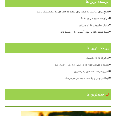
پربیننده ترین ها
مجمع برای ریاست به فردی رای بدهد که خاک خورده ژیمناستیک باشد
درخواست تیم ملی رد شد!
جنجال سلبریتی ها در ورزش
مبینا نعمت زاده بازیهای آسیایی را از دست داد
پربحث ترین ها
توقع از تارتار بالاست
گفتگو با قهرمان جهان که در مبارزه با اشرار جانباز شد
آخرین فرصت استقلال به رضاییان
اینفانتینو برای بقا دست به دامن ترامپ شد
جدیدترین ها