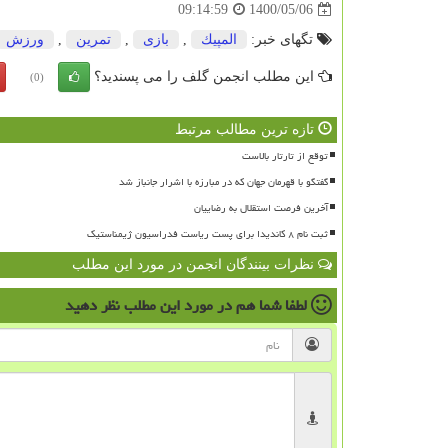
1400/05/06
09:14:59
تگهای خبر:
المپیك
,
بازی
,
تمرین
,
ورزش
این مطلب انجمن گلف را می پسندید؟
(0)
تازه ترین مطالب مرتبط
توقع از تارتار بالاست
گفتگو با قهرمان جهان که در مبارزه با اشرار جانباز شد
آخرین فرصت استقلال به رضاییان
ثبت نام ۸ کاندیدا برای پست ریاست فدراسیون ژیمناستیک
نظرات بینندگان انجمن در مورد این مطلب
لطفا شما هم
در مورد این مطلب
نظر دهید