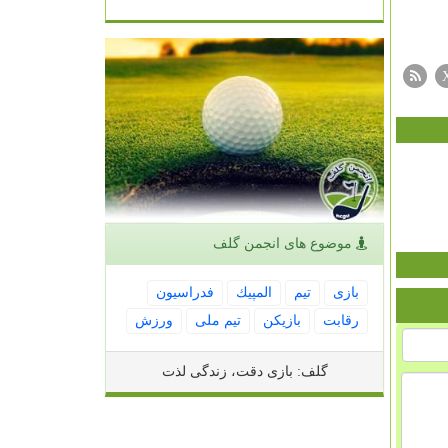
موضوع های انجمن گلف
بازی
تیم
المپیك
فدراسیون
رقابت
بازیكن
تیم ملی
ورزش
گلف: بازی دقت، زندگی لذت