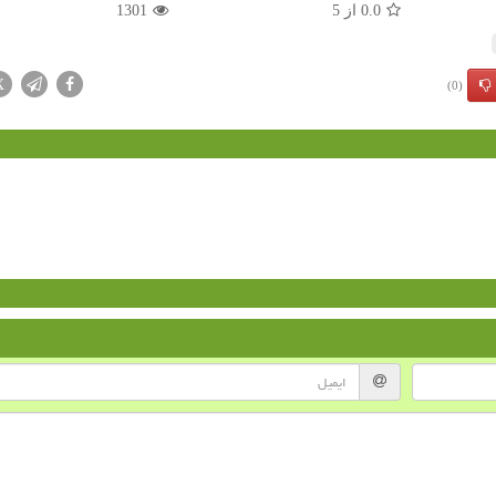
0.0
از
5
1301
X
(0)