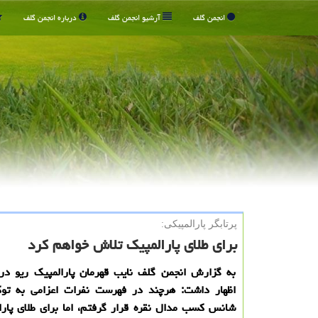
انجمن گلف
آرشیو انجمن گلف
درباره انجمن گلف
پرتابگر پارالمپیكی:
برای طلای پارالمپیك تلاش خواهم كرد
به گزارش انجمن گلف نایب قهرمان پارالمپیک ریو در 
اظهار داشت: هرچند در فهرست نفرات اعزامی به توک
شانس کسب مدال نقره قرار گرفتم، اما برای طلای پار