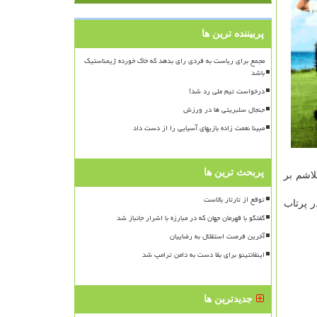
پربیننده ترین ها
مجمع برای ریاست به فردی رای بدهد که خاک خورده ژیمناستیک
باشد
درخواست تیم ملی رد شد!
جنجال سلبریتی ها در ورزش
مبینا نعمت زاده بازیهای آسیایی را از دست داد
پربحث ترین ها
لاشم بر
توقع از تارتار بالاست
ر پرتاب
گفتگو با قهرمان جهان که در مبارزه با اشرار جانباز شد
آخرین فرصت استقلال به رضاییان
اینفانتینو برای بقا دست به دامن ترامپ شد
جدیدترین ها