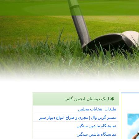
لینک دوستان انجمن گلف
تبلیغات انتخابات مجلس
مستر گرین وال | مجری و طراح انواع دیوار سبز
نمایشگاه ماشین سنگین
نمایشگاه ماشین سنگین