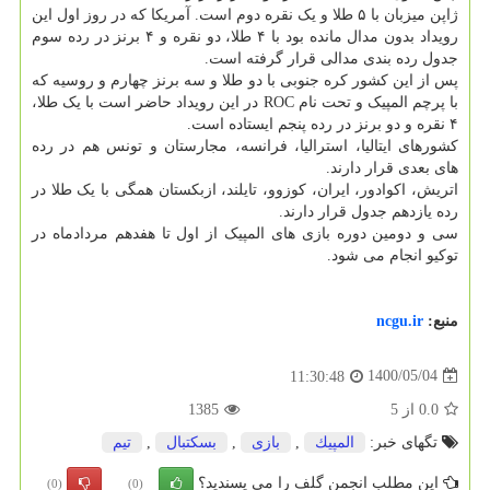
ژاپن میزبان با ۵ طلا و یک نقره دوم است. آمریکا که در روز اول این
رویداد بدون مدال مانده بود با ۴ طلا، دو نقره و ۴ برنز در رده سوم
جدول رده بندی مدالی قرار گرفته است.
پس از این کشور کره جنوبی با دو طلا و سه برنز چهارم و روسیه که
با پرچم المپیک و تحت نام ROC در این رویداد حاضر است با یک طلا،
۴ نقره و دو برنز در رده پنجم ایستاده است.
کشورهای ایتالیا، استرالیا، فرانسه، مجارستان و تونس هم در رده
های بعدی قرار دارند.
اتریش، اکوادور، ایران، کوزوو، تایلند، ازبکستان همگی با یک طلا در
رده یازدهم جدول قرار دارند.
سی و دومین دوره بازی های المپیک از اول تا هفدهم مردادماه در
توکیو انجام می شود.
منبع:
ncgu.ir
1400/05/04
11:30:48
0.0
از
5
1385
تگهای خبر:
المپیك
,
بازی
,
بسكتبال
,
تیم
این مطلب انجمن گلف را می پسندید؟
(0)
(0)