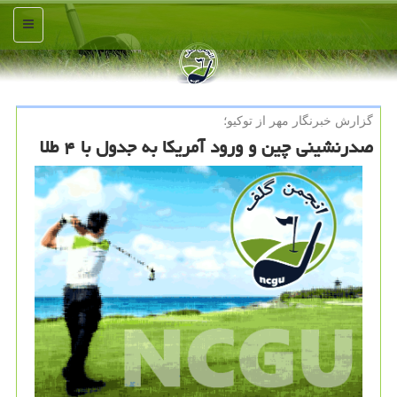
منو
گزارش خبرنگار مهر از توكیو؛
صدرنشینی چین و ورود آمریكا به جدول با ۴ طلا