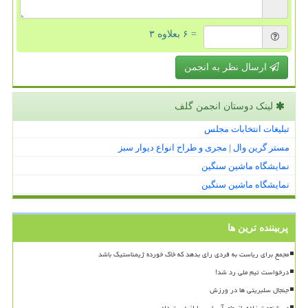
= ۶ بعلاوه ۳
ارسال نظر به انجمن
لینک دوستان انجمن گلف
تبلیغات انتخابات مجلس
مستر گرین وال | مجری و طراح انواع دیوار سبز
نمایشگاه ماشین سنگین
نمایشگاه ماشین سنگین
پربیننده ترین ها
مجمع برای ریاست به فردی رای بدهد که خاک خورده ژیمناستیک باشد
درخواست تیم ملی رد شد!
جنجال سلبریتی ها در ورزش
مبینا نعمت زاده بازیهای آسیایی را از دست داد