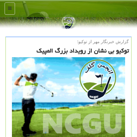
منو
گزارش خبرنگار مهر از توكیو؛
توكیو بی نشان از رویداد بزرگ المپیك