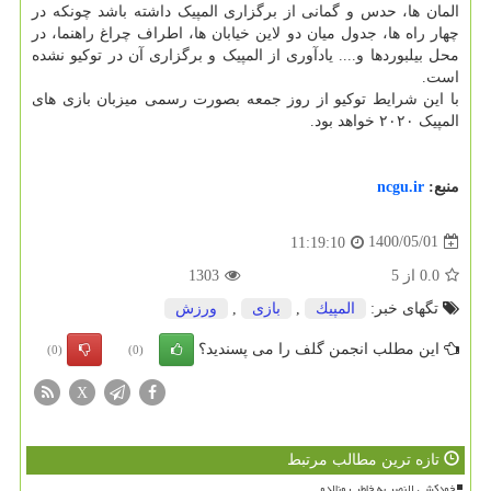
المان ها، حدس و گمانی از برگزاری المپیک داشته باشد چونکه در
چهار راه ها، جدول میان دو لاین خیابان ها، اطراف چراغ راهنما، در
محل بیلبوردها و.... یادآوری از المپیک و برگزاری آن در توکیو نشده
است.
با این شرایط توکیو از روز جمعه بصورت رسمی میزبان بازی های
المپیک ۲۰۲۰ خواهد بود.
منبع:
ncgu.ir
1400/05/01
11:19:10
0.0
از
5
1303
تگهای خبر:
المپیك
,
بازی
,
ورزش
این مطلب انجمن گلف را می پسندید؟
(0)
(0)
X
تازه ترین مطالب مرتبط
خودکشی النصر به خاطر رونالدو