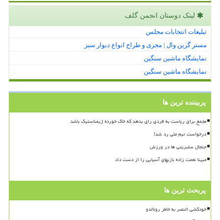
لینک دوستان انجمن گلف
تبلیغات انتخابات مجلس
مستر گرین وال | مجری و طراح انواع دیوار سبز
نمایشگاه ماشین سنگین
نمایشگاه ماشین سنگین
پربیننده ترین ها
مجمع برای ریاست به فردی رای بدهد که خاک خورده ژیمناستیک باشد
درخواست تیم ملی رد شد!
جنجال سلبریتی ها در ورزش
مبینا نعمت زاده بازیهای آسیایی را از دست داد
پربحث ترین ها
خودکشی النصر به خاطر رونالدو