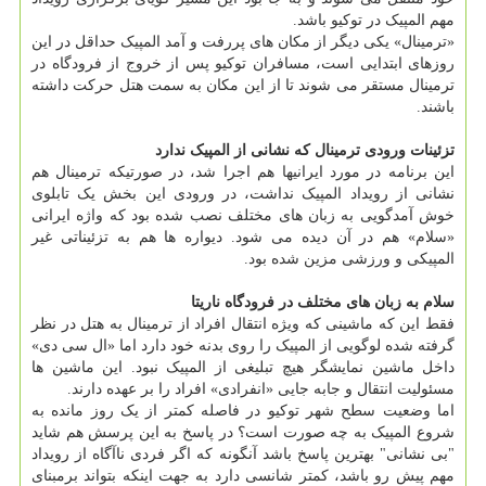
مهم المپیک در توکیو باشد.
«ترمینال» یکی دیگر از مکان های پررفت و آمد المپیک حداقل در این
روزهای ابتدایی است، مسافران توکیو پس از خروج از فرودگاه در
ترمینال مستقر می شوند تا از این مکان به سمت هتل حرکت داشته
باشند.
تزئینات ورودی ترمینال که نشانی از المپیک ندارد
این برنامه در مورد ایرانیها هم اجرا شد، در صورتیکه ترمینال هم
نشانی از رویداد المپیک نداشت، در ورودی این بخش یک تابلوی
خوش آمدگویی به زبان های مختلف نصب شده بود که واژه ایرانی
«سلام» هم در آن دیده می شود. دیواره ها هم به تزئیناتی غیر
المپیکی و ورزشی مزین شده بود.
سلام به زبان های مختلف در فرودگاه ناریتا
فقط این که ماشینی که ویژه انتقال افراد از ترمینال به هتل در نظر
گرفته شده لوگویی از المپیک را روی بدنه خود دارد اما «ال سی دی»
داخل ماشین نمایشگر هیچ تبلیغی از المپیک نبود. این ماشین ها
مسئولیت انتقال و جابه جایی «انفرادی» افراد را بر عهده دارند.
اما وضعیت سطح شهر توکیو در فاصله کمتر از یک روز مانده به
شروع المپیک به چه صورت است؟ در پاسخ به این پرسش هم شاید
"بی نشانی" بهترین پاسخ باشد آنگونه که اگر فردی ناآگاه از رویداد
مهم پیش رو باشد، کمتر شانسی دارد به جهت اینکه بتواند برمبنای