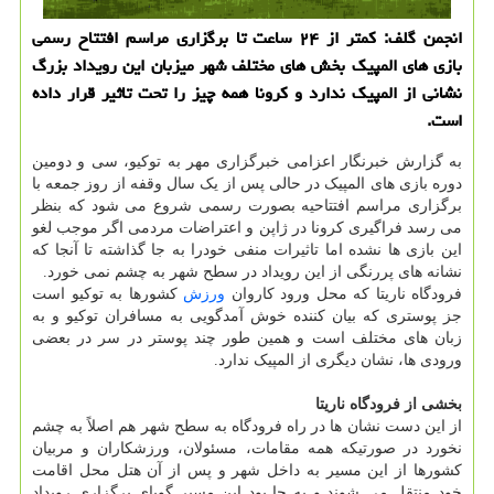
انجمن گلف: کمتر از ۲۴ ساعت تا برگزاری مراسم افتتاح رسمی
بازی های المپیک بخش های مختلف شهر میزبان این رویداد بزرگ
نشانی از المپیک ندارد و کرونا همه چیز را تحت تاثیر قرار داده
است.
به گزارش خبرنگار اعزامی خبرگزاری مهر به توکیو، سی و دومین
دوره بازی های المپیک در حالی پس از یک سال وقفه از روز جمعه با
برگزاری مراسم افتتاحیه بصورت رسمی شروع می شود که بنظر
می رسد فراگیری کرونا در ژاپن و اعتراضات مردمی اگر موجب لغو
این بازی ها نشده اما تاثیرات منفی خودرا به جا گذاشته تا آنجا که
نشانه های پررنگی از این رویداد در سطح شهر به چشم نمی خورد.
فرودگاه ناریتا که محل ورود کاروان
ورزش
کشورها به توکیو است
جز پوستری که بیان کننده خوش آمدگویی به مسافران توکیو و به
زبان های مختلف است و همین طور چند پوستر در سر در بعضی
ورودی ها، نشان دیگری از المپیک ندارد.
بخشی از فرودگاه ناریتا
از این دست نشان ها در راه فرودگاه به سطح شهر هم اصلاً به چشم
نخورد در صورتیکه همه مقامات، مسئولان، ورزشکاران و مربیان
کشورها از این مسیر به داخل شهر و پس از آن هتل محل اقامت
خود منتقل می شوند و به جا بود این مسیر گویای برگزاری رویداد