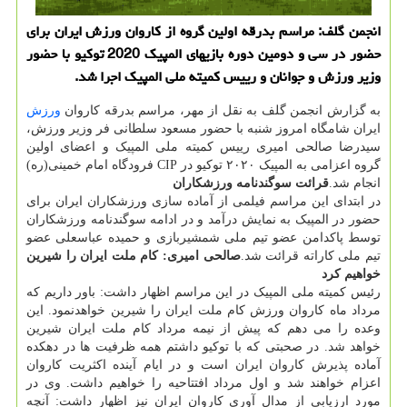
انجمن گلف: مراسم بدرقه اولین گروه از کاروان ورزش ایران برای
حضور در سی و دومین دوره بازیهای المپیک 2020 توکیو با حضور
وزیر ورزش و جوانان و رییس کمیته ملی المپیک اجرا شد.
به گزارش انجمن گلف به نقل از مهر، مراسم بدرقه کاروان
ورزش
ایران شامگاه امروز شنبه با حضور مسعود سلطانی فر وزیر ورزش،
سیدرضا صالحی امیری رییس کمیته ملی المپیک و اعضای اولین
گروه اعزامی به المپیک ۲۰۲۰ توکیو در CIP فرودگاه امام خمینی(ره)
انجام شد.
قرائت سوگندنامه ورزشکاران
در ابتدای این مراسم فیلمی از آماده سازی ورزشکاران ایران برای
حضور در المپیک به نمایش درآمد و در ادامه سوگندنامه ورزشکاران
توسط پاکدامن عضو تیم ملی شمشیربازی و حمیده عباسعلی عضو
تیم ملی کاراته قرائت شد.
صالحی امیری: کام ملت ایران را شیرین
خواهیم کرد
رئیس کمیته ملی المپیک در این مراسم اظهار داشت: باور داریم که
مرداد ماه کاروان ورزش کام ملت ایران را شیرین خواهدنمود. این
وعده را می دهم که پیش از نیمه مرداد کام ملت ایران شیرین
خواهد شد. در صحبتی که با توکیو داشتم همه ظرفیت ها در دهکده
آماده پذیرش کاروان ایران است و در ایام آینده اکثریت کاروان
اعزام خواهند شد و اول مرداد افتتاحیه را خواهیم داشت. وی در
مورد ارزیابی از مدال آوری کاروان ایران نیز اظهار داشت: آنچه