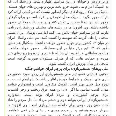
وزیر ورزش و جوانان در این مراسم اظهار داشت: ورزشکارانی که
به المپیک اعزام می شوند جزو نخبه ترین و بهترین های جهان هستند.
المپیک بر خلاف رویدادهای دیگر اینطور نیست که هر کسی اراده کرد
بتواند مجوز بگیرد. المپیک محل نخبه ترین افراد است و برای گرفتن
مجوز باید بین دو تا سه سال تلاش کنند و در مسابقات مختلف حضور
داشته باشند. وی افزود: ما در رشته های مختلف ورزشکاران زیادی
داریم که در سراسر جهان تلاش می کنند اما ملی پوشان ایران مسیر
سختی را طی کردند که سهمیه را کسب کنند. تیم ملی والیبال ایران
در میان ۱۲ کشور برتر جهان حضور خواهند داشت. بسکتبال هم همین
طور که ۱۲ تیم برتر دنیا در این مسابقات حضور خواهد داشت.
مسعود سلطانی فر افزود: ان شالله با عزم و اراده ویژه و دعای خیر
مردم و حمایت هایی که از طرف مسئولان صورت گرفته است
نتایجی در شأن ورزش ایران کسب شود.
ملی پوشان شمشیربازی: برای پرچم ایران خواهیم جنگید
مجتبی عابدینی عضو تیم ملی شمشیربازی ایران در مورد حضور در
بازی های المپیک و شرایط خودش اظهار داشت: شرایطم نسبت به
دوره قبل خیلی بهتر است. المپیک متفاوتی است و امیدوارم بتوانیم
مدال کسب نماییم. ما اگر الان این همه عرق ریختیم و زجر کشیدیم
برای پرچم کشورمان و مردم ایران بوده است. امیدوارم
شمشیربازهای ایرانی بتوانند دوم و ششم مرداد ماه دل مردم را شاد
کنند، چون روز مهمی برای جامعه شمشیربازی است. وی افزود: ما
سرباز مردم هستیم و از مردم چیزی جز دعای خیر نمی خواهیم.
تمام ورزشکارانی که به المپیک می روند بسیار زحمت کشیده اند و