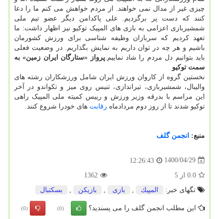
چیزی غیر از مدال نمی خواهند. از مردم خواهش می کنم ما را دعا
کنند که دست پر برگردیم. علی پاکدامن دیگر عضو تیم ملی
شمشیربازی اعزامی به بازی های المپیک توکیو نیز اظهار داشت: ما
تعهد کردیم که سربازان وظیفه شناسی برای ورزش کشورمان
باشیم و هر چه در توان داریم به نمایش بگذاریم. در وضعیت فعلی
باید بتوانیم دل مردم را شاد نماییم.
پرواز «ستارگان ایران زمین» به
سمت توکیو
نخستین گروه از کاروان ورزش ایران شامل ورزشکاران رشته های
والیبال، شمشیربازی، تیراندازی، تنیس روی میز و تکواندو در آخر
این مراسم با بدرقه وزیر ورزش و رییس کمیته ملی المپیک راهی
توکیو شدند تا از روز دوم مردادماه
رقابت
های خودرا شروع کنند.
منبع:
انجمن گلف
1400/04/29
12:26:43
0.0
از
5
1362
تگهای خبر:
المپیك
,
بازی
,
بازیكن
,
بسكتبال
این مطلب انجمن گلف را می پسندید؟
(0)
(0)