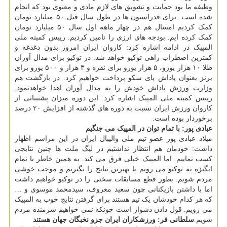
وظیفه ما بود حمایت و تشویق های لازم مادی و معنوی بود که انجام
شده است. برای فدراسیون ها در طول سال قبل ۵۰ میلیارد تومان
کمک کردیم امسال هم در چهار ماهه اول سال ۵۰ میلیارد تومان
کمک کرده ایم. بودجه های ارزی را تامین کردیم. رییس کمیته ملی
المپیک در ادامه اشاره کرد: کاروان ایران امروز بدون دغدغه و
کمترین اضطراب راهی توکیو خواهد شد. در توکیو برای مدال آوران
طلا ۱۰ هزار یورو، ۵ هزار یورو برای نقره و ۳ هزار و ۵۰۰ یورو برای
برنز بعنوان پاداش پای سکو پرداخت خواهیم کرد. در بازگشت هم
وزارت ورزش پاداش خودش را به مدال آوران اهدا خواهدنمود.
رییس کمیته ملی المپیک اشاره کرد: این دوره میزان پشتیبانی از
کاروان ورزش ایران نسبت به دوره های گذشته از افزایش ۲۰ درصد
برخوردار بوده است.
عبادی پور: با تمام توان در المپیک می جنگیم
میلاد عبادی پور عضو تیم ملی والیبال ایران در این مراسم اظهار
داشت: خودمان هم انتظار نداشتیم در لیگ ملت ها چنین نتایجی
کسب نماییم. اما المپیک خیلی فرق می کند. به همین خاطر با تمام
انگیزه به توکیو می رویم تا بهترین نتایج را بگیریم و موجب خوشی
مردم شویم. بطور قطع مسابقات سختی را در توکیو خواهیم داشت
اما با داشتن بازیکنانی چون سعید معروف، سیدمحمد موسوی و …
که هر کدام خودشان یک تیم هستند برای گرفتن نتایج خوب به المپیک
می رویم. قول دادن دشوار است چونکه نمی خواهیم شرمنده مردم
شویم.
سلطانی فر: ورزشکاران ایران جزو نخبگان جهان هستند